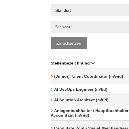
Standort
Zurücksetzen
Stellenbezeichnung
(Junior) Talent Coordinator (m/w/d)
AI DevOps Engineer (m/f/d)
AI Solution Architect (m/f/d)
Anlagenbuchhalter / Hauptbuchhalter 
Accountant (m/w/d)
Candidate Pool - Visual Merchandiser