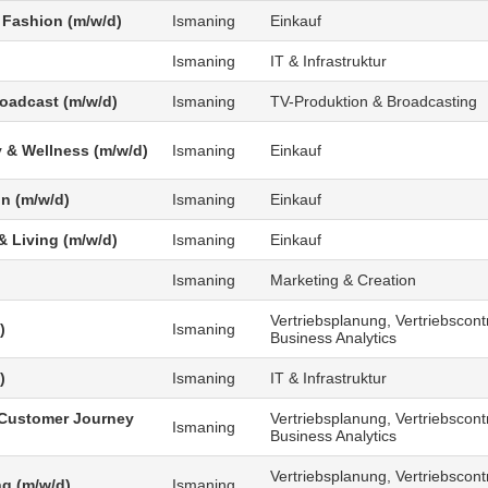
 Fashion (m/w/d)
Ismaning
Einkauf
Ismaning
IT & Infrastruktur
roadcast (m/w/d)
Ismaning
TV-Produktion & Broadcasting
 & Wellness (m/w/d)
Ismaning
Einkauf
n (m/w/d)
Ismaning
Einkauf
 Living (m/w/d)
Ismaning
Einkauf
Ismaning
Marketing & Creation
Vertriebsplanung, Vertriebscontr
)
Ismaning
Business Analytics
)
Ismaning
IT & Infrastruktur
Customer Journey
Vertriebsplanung, Vertriebscontr
Ismaning
Business Analytics
Vertriebsplanung, Vertriebscontr
g (m/w/d)
Ismaning