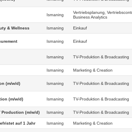
Vertriebsplanung, Vertriebscontr
Ismaning
Business Analytics
uty & Wellness
Ismaning
Einkauf
curement
Ismaning
Einkauf
Ismaning
TV-Produktion & Broadcasting
Ismaning
Marketing & Creation
on (m/w/d)
Ismaning
TV-Produktion & Broadcasting
tion (m/w/d)
Ismaning
TV-Produktion & Broadcasting
V Production (m/w/d)
Ismaning
TV-Produktion & Broadcasting
fristet auf 1 Jahr
Ismaning
Marketing & Creation