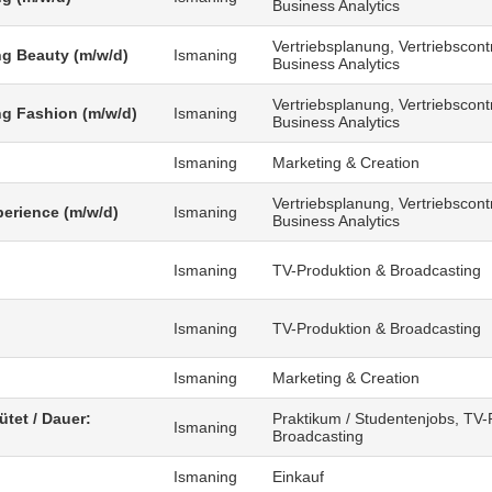
Business Analytics
Vertriebsplanung, Vertriebscontr
g Beauty (m/w/d)
Ismaning
Business Analytics
Vertriebsplanung, Vertriebscontr
g Fashion (m/w/d)
Ismaning
Business Analytics
Ismaning
Marketing & Creation
Vertriebsplanung, Vertriebscontr
erience (m/w/d)
Ismaning
Business Analytics
Ismaning
TV-Produktion & Broadcasting
)
Ismaning
TV-Produktion & Broadcasting
Ismaning
Marketing & Creation
ütet / Dauer:
Praktikum / Studentenjobs, TV-
Ismaning
Broadcasting
Ismaning
Einkauf