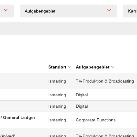
Aufgabengebiet
Karr
Standort
Aufgabengebiet
Ismaning
TV-Produktion & Broadcasting
Ismaning
Digital
Ismaning
Digital
/ General Ledger
Ismaning
Corporate Functions
 (m/w/d)
Ismaning
TV-Produktion & Broadcasting