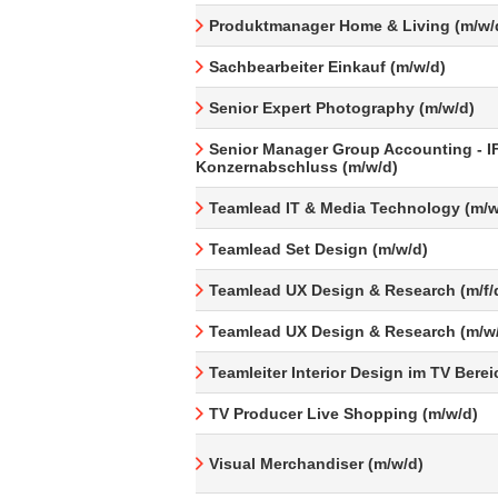
Produktmanager Home & Living (m/w/
Sachbearbeiter Einkauf (m/w/d)
Senior Expert Photography (m/w/d)
Senior Manager Group Accounting - I
Konzernabschluss (m/w/d)
Teamlead IT & Media Technology (m/w
Teamlead Set Design (m/w/d)
Teamlead UX Design & Research (m/f/
Teamlead UX Design & Research (m/w
Teamleiter Interior Design im TV Berei
TV Producer Live Shopping (m/w/d)
Visual Merchandiser (m/w/d)