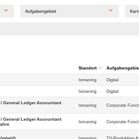
Aufgabengebiet
Karr
Standort
Aufgabengebie
Ismaning
Digital
Ismaning
Digital
 / General Ledger Accountant
Ismaning
Corporate Funct
 / General Ledger Accountant
Ismaning
Corporate Funct
Jahre
 (m/w/d)
Ismaning
TV-Produktion &