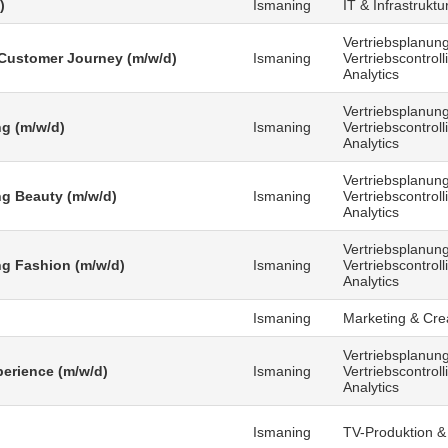
)
Ismaning
IT & Infrastruktu
Vertriebsplanung
Customer Journey (m/w/d)
Ismaning
Vertriebscontrol
Analytics
Vertriebsplanung
g (m/w/d)
Ismaning
Vertriebscontrol
Analytics
Vertriebsplanung
g Beauty (m/w/d)
Ismaning
Vertriebscontrol
Analytics
Vertriebsplanung
g Fashion (m/w/d)
Ismaning
Vertriebscontrol
Analytics
Ismaning
Marketing & Cre
Vertriebsplanung
erience (m/w/d)
Ismaning
Vertriebscontrol
Analytics
Ismaning
TV-Produktion &