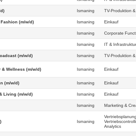
/d)
Ismaning
TV-Produktion &
 Fashion (m/w/d)
Ismaning
Einkauf
Ismaning
Corporate Funct
Ismaning
IT & Infrastruktu
roadcast (m/w/d)
Ismaning
TV-Produktion &
 & Wellness (m/w/d)
Ismaning
Einkauf
n (m/w/d)
Ismaning
Einkauf
 Living (m/w/d)
Ismaning
Einkauf
Ismaning
Marketing & Cre
Vertriebsplanung
)
Ismaning
Vertriebscontrol
Analytics