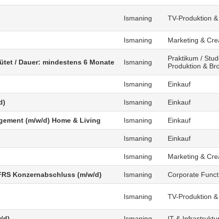
)
Ismaning
TV-Produktion &
Ismaning
Marketing & Cre
Praktikum / Stud
gütet / Dauer: mindestens 6 Monate
Ismaning
Produktion & Br
Ismaning
Einkauf
d)
Ismaning
Einkauf
agement (m/w/d) Home & Living
Ismaning
Einkauf
Ismaning
Einkauf
Ismaning
Marketing & Cre
FRS Konzernabschluss (m/w/d)
Ismaning
Corporate Funct
Ismaning
TV-Produktion &
/d)
Ismaning
IT & Infrastruktu