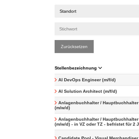
Standort
Zurücksetzen
Stellenbezeichnung
AI DevOps Engineer (m/f/d)
AI Solution Architect (m/f/d)
Anlagenbuchhalter / Hauptbuchhalter
(m/w/d)
Anlagenbuchhalter / Hauptbuchhalter
(m/w/d) - in VZ oder TZ - befristet für 2 
Candidate Pool - Visual Merchandiser