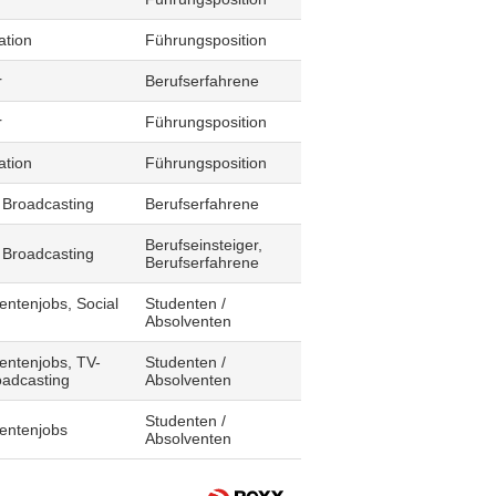
ation
Führungsposition
r
Berufserfahrene
r
Führungsposition
ation
Führungsposition
 Broadcasting
Berufserfahrene
Berufseinsteiger,
 Broadcasting
Berufserfahrene
entenjobs, Social
Studenten /
Absolventen
entenjobs, TV-
Studenten /
oadcasting
Absolventen
Studenten /
dentenjobs
Absolventen