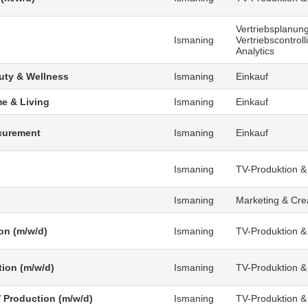
Vertriebsplanung
Ismaning
Vertriebscontrol
Analytics
uty & Wellness
Ismaning
Einkauf
e & Living
Ismaning
Einkauf
curement
Ismaning
Einkauf
Ismaning
TV-Produktion &
Ismaning
Marketing & Cre
on (m/w/d)
Ismaning
TV-Produktion &
tion (m/w/d)
Ismaning
TV-Produktion &
V Production (m/w/d)
Ismaning
TV-Produktion &