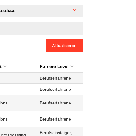
ierelevel
Aktualisieren
t
Karriere-Level
Berufserfahrene
Berufserfahrene
ions
Berufserfahrene
ions
Berufserfahrene
Berufseinsteiger,
 Broadcasting