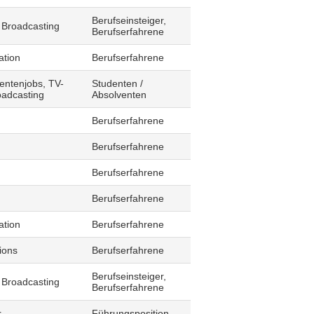
Berufseinsteiger,
 Broadcasting
Berufserfahrene
ation
Berufserfahrene
entenjobs, TV-
Studenten /
oadcasting
Absolventen
Berufserfahrene
Berufserfahrene
Berufserfahrene
Berufserfahrene
ation
Berufserfahrene
ions
Berufserfahrene
Berufseinsteiger,
 Broadcasting
Berufserfahrene
r
Führungsposition