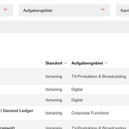
Aufgabengebiet
Karr
Standort
Aufgabengebiet
Ismaning
TV-Produktion & Broadcasting
Ismaning
Digital
Ismaning
Digital
/ General Ledger
Ismaning
Corporate Functions
 (m/w/d)
Ismaning
TV-Produktion & Broadcasting