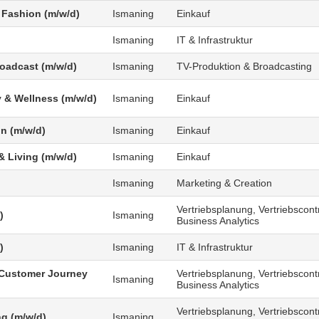
 Fashion (m/w/d)
Ismaning
Einkauf
Ismaning
IT & Infrastruktur
roadcast (m/w/d)
Ismaning
TV-Produktion & Broadcasting
 & Wellness (m/w/d)
Ismaning
Einkauf
n (m/w/d)
Ismaning
Einkauf
 Living (m/w/d)
Ismaning
Einkauf
Ismaning
Marketing & Creation
Vertriebsplanung, Vertriebscontr
)
Ismaning
Business Analytics
)
Ismaning
IT & Infrastruktur
Customer Journey
Vertriebsplanung, Vertriebscontr
Ismaning
Business Analytics
Vertriebsplanung, Vertriebscontr
g (m/w/d)
Ismaning