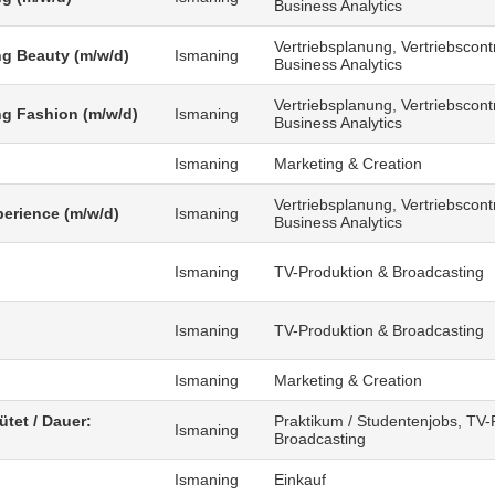
Business Analytics
Vertriebsplanung, Vertriebscontr
g Beauty (m/w/d)
Ismaning
Business Analytics
Vertriebsplanung, Vertriebscontr
g Fashion (m/w/d)
Ismaning
Business Analytics
Ismaning
Marketing & Creation
Vertriebsplanung, Vertriebscontr
erience (m/w/d)
Ismaning
Business Analytics
Ismaning
TV-Produktion & Broadcasting
)
Ismaning
TV-Produktion & Broadcasting
Ismaning
Marketing & Creation
ütet / Dauer:
Praktikum / Studentenjobs, TV-
Ismaning
Broadcasting
Ismaning
Einkauf