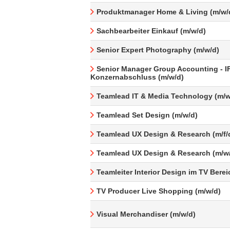
Produktmanager Home & Living (m/w/
Sachbearbeiter Einkauf (m/w/d)
Senior Expert Photography (m/w/d)
Senior Manager Group Accounting - I
Konzernabschluss (m/w/d)
Teamlead IT & Media Technology (m/w
Teamlead Set Design (m/w/d)
Teamlead UX Design & Research (m/f/
Teamlead UX Design & Research (m/w
Teamleiter Interior Design im TV Berei
TV Producer Live Shopping (m/w/d)
Visual Merchandiser (m/w/d)