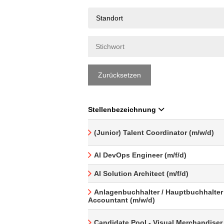
Standort
Zurücksetzen
Stellenbezeichnung
(Junior) Talent Coordinator (m/w/d)
AI DevOps Engineer (m/f/d)
AI Solution Architect (m/f/d)
Anlagenbuchhalter / Hauptbuchhalter 
Accountant (m/w/d)
Candidate Pool - Visual Merchandiser