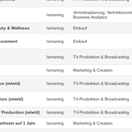
Vertriebsplanung, Vertriebscontr
Ismaning
Business Analytics
uty & Wellness
Ismaning
Einkauf
curement
Ismaning
Einkauf
Ismaning
TV-Produktion & Broadcasting
Ismaning
Marketing & Creation
on (m/w/d)
Ismaning
TV-Produktion & Broadcasting
tion (m/w/d)
Ismaning
TV-Produktion & Broadcasting
V Production (m/w/d)
Ismaning
TV-Produktion & Broadcasting
fristet auf 1 Jahr
Ismaning
Marketing & Creation