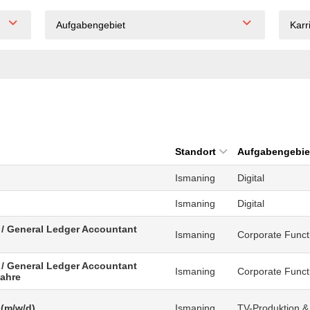
Aufgabengebiet
Karr
Standort
Aufgabengebie
Ismaning
Digital
Ismaning
Digital
 / General Ledger Accountant
Ismaning
Corporate Funct
 / General Ledger Accountant
Ismaning
Corporate Funct
Jahre
 (m/w/d)
Ismaning
TV-Produktion &