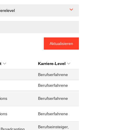
ierelevel
Aktualisieren
t
Karriere-Level
Berufserfahrene
Berufserfahrene
ions
Berufserfahrene
ions
Berufserfahrene
Berufseinsteiger,
 Broadcasting