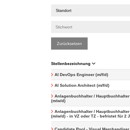
Standort
Zurücksetzen
Stellenbezeichnung
AI DevOps Engineer (m/f/d)
AI Solution Architect (m/f/d)
Anlagenbuchhalter / Hauptbuchhalter
(m/w/d)
Anlagenbuchhalter / Hauptbuchhalter
(m/w/d) - in VZ oder TZ - befristet für 2 
Candidate Pool - Visual Merchandiser