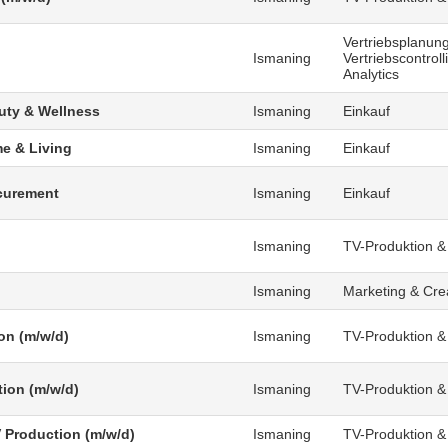
Vertriebsplanung
Ismaning
Vertriebscontrol
Analytics
uty & Wellness
Ismaning
Einkauf
e & Living
Ismaning
Einkauf
curement
Ismaning
Einkauf
Ismaning
TV-Produktion &
Ismaning
Marketing & Cre
on (m/w/d)
Ismaning
TV-Produktion &
tion (m/w/d)
Ismaning
TV-Produktion &
V Production (m/w/d)
Ismaning
TV-Produktion &