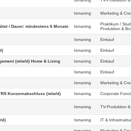
)
Ismaning
TV-Produktion &
Ismaning
Marketing & Cre
Praktikum / Stud
gütet / Dauer: mindestens 6 Monate
Ismaning
Produktion & Br
Ismaning
Einkauf
d)
Ismaning
Einkauf
agement (m/w/d) Home & Living
Ismaning
Einkauf
Ismaning
Einkauf
Ismaning
Marketing & Cre
FRS Konzernabschluss (m/w/d)
Ismaning
Corporate Funct
Ismaning
TV-Produktion &
/d)
Ismaning
IT & Infrastruktu
Ismaning
Marketing & Cre