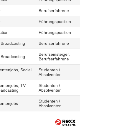
r
Berufserfahrene
r
Führungsposition
ation
Führungsposition
 Broadcasting
Berufserfahrene
Berufseinsteiger,
 Broadcasting
Berufserfahrene
entenjobs, Social
Studenten /
Absolventen
entenjobs, TV-
Studenten /
oadcasting
Absolventen
Studenten /
dentenjobs
Absolventen