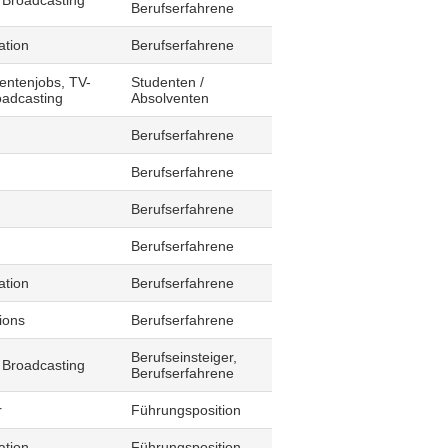
 Broadcasting
Berufserfahrene
ation
Berufserfahrene
entenjobs, TV-
Studenten /
oadcasting
Absolventen
Berufserfahrene
Berufserfahrene
Berufserfahrene
Berufserfahrene
ation
Berufserfahrene
ions
Berufserfahrene
Berufseinsteiger,
 Broadcasting
Berufserfahrene
r
Führungsposition
ation
Führungsposition