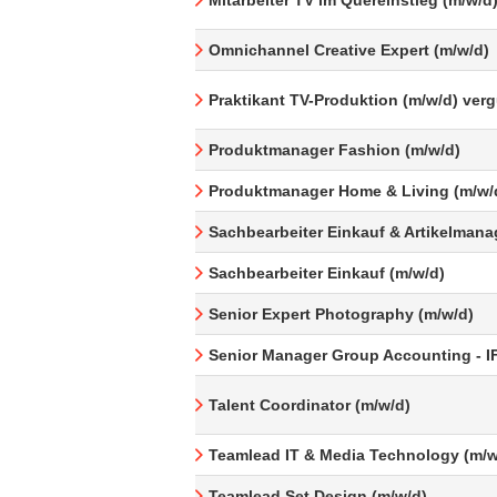
Mitarbeiter TV im Quereinstieg (m/w/d
Omnichannel Creative Expert (m/w/d)
Praktikant TV-Produktion (m/w/d) ver
Produktmanager Fashion (m/w/d)
Produktmanager Home & Living (m/w/
Sachbearbeiter Einkauf & Artikelman
Sachbearbeiter Einkauf (m/w/d)
Senior Expert Photography (m/w/d)
Senior Manager Group Accounting - I
Talent Coordinator (m/w/d)
Teamlead IT & Media Technology (m/w
Teamlead Set Design (m/w/d)