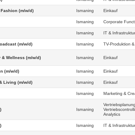
 Fashion (m/w/d)
Ismaning
Einkauf
Ismaning
Corporate Funct
Ismaning
IT & Infrastruktu
roadcast (m/w/d)
Ismaning
TV-Produktion &
 & Wellness (m/w/d)
Ismaning
Einkauf
n (m/w/d)
Ismaning
Einkauf
 Living (m/w/d)
Ismaning
Einkauf
Ismaning
Marketing & Cre
Vertriebsplanung
)
Ismaning
Vertriebscontrol
Analytics
)
Ismaning
IT & Infrastruktu