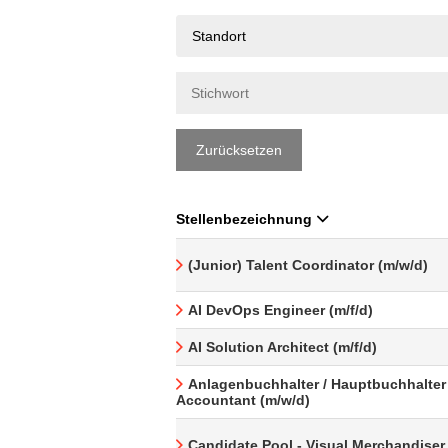
Standort
Zurücksetzen
Stellenbezeichnung
(Junior) Talent Coordinator (m/w/d)
AI DevOps Engineer (m/f/d)
AI Solution Architect (m/f/d)
Anlagenbuchhalter / Hauptbuchhalter 
Accountant (m/w/d)
Candidate Pool - Visual Merchandiser