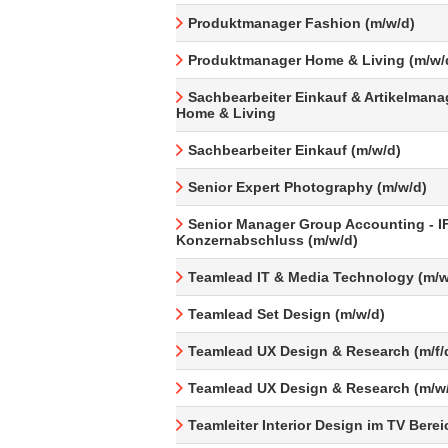
Produktmanager Fashion (m/w/d)
Produktmanager Home & Living (m/w/
Sachbearbeiter Einkauf & Artikelman
Home & Living
Sachbearbeiter Einkauf (m/w/d)
Senior Expert Photography (m/w/d)
Senior Manager Group Accounting - I
Konzernabschluss (m/w/d)
Teamlead IT & Media Technology (m/w
Teamlead Set Design (m/w/d)
Teamlead UX Design & Research (m/f/
Teamlead UX Design & Research (m/w
Teamleiter Interior Design im TV Berei