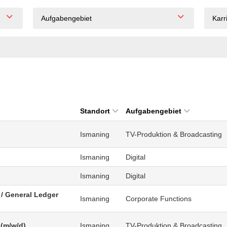
Aufgabengebiet
Karr
Standort
Aufgabengebiet
Ismaning
TV-Produktion & Broadcasting
Ismaning
Digital
Ismaning
Digital
/ General Ledger
Ismaning
Corporate Functions
 (m/w/d)
Ismaning
TV-Produktion & Broadcasting