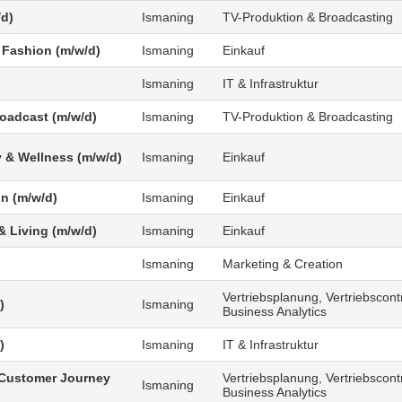
/d)
Ismaning
TV-Produktion & Broadcasting
 Fashion (m/w/d)
Ismaning
Einkauf
Ismaning
IT & Infrastruktur
roadcast (m/w/d)
Ismaning
TV-Produktion & Broadcasting
 & Wellness (m/w/d)
Ismaning
Einkauf
n (m/w/d)
Ismaning
Einkauf
 Living (m/w/d)
Ismaning
Einkauf
Ismaning
Marketing & Creation
Vertriebsplanung, Vertriebscontr
)
Ismaning
Business Analytics
)
Ismaning
IT & Infrastruktur
Customer Journey
Vertriebsplanung, Vertriebscontr
Ismaning
Business Analytics