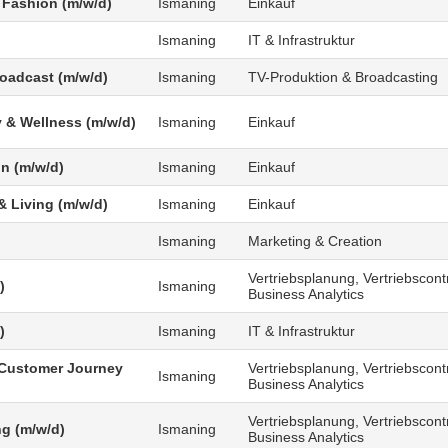
 Fashion (m/w/d)
Ismaning
Einkauf
Ismaning
IT & Infrastruktur
roadcast (m/w/d)
Ismaning
TV-Produktion & Broadcasting
 & Wellness (m/w/d)
Ismaning
Einkauf
n (m/w/d)
Ismaning
Einkauf
 Living (m/w/d)
Ismaning
Einkauf
Ismaning
Marketing & Creation
Vertriebsplanung, Vertriebscontr
)
Ismaning
Business Analytics
)
Ismaning
IT & Infrastruktur
Customer Journey
Vertriebsplanung, Vertriebscontr
Ismaning
Business Analytics
Vertriebsplanung, Vertriebscontr
g (m/w/d)
Ismaning
Business Analytics