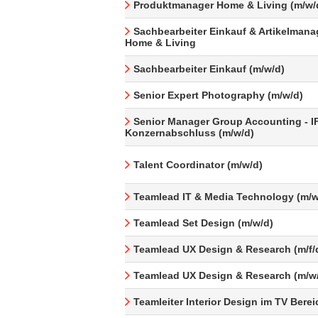
Produktmanager Home & Living (m/w/
Sachbearbeiter Einkauf & Artikelman
Home & Living
Sachbearbeiter Einkauf (m/w/d)
Senior Expert Photography (m/w/d)
Senior Manager Group Accounting - I
Konzernabschluss (m/w/d)
Talent Coordinator (m/w/d)
Teamlead IT & Media Technology (m/w
Teamlead Set Design (m/w/d)
Teamlead UX Design & Research (m/f/
Teamlead UX Design & Research (m/w
Teamleiter Interior Design im TV Berei