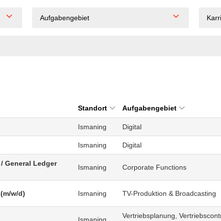
Aufgabengebiet
Karr
Standort
Aufgabengebiet
Ismaning
Digital
Ismaning
Digital
/ General Ledger
Ismaning
Corporate Functions
 (m/w/d)
Ismaning
TV-Produktion & Broadcasting
Vertriebsplanung, Vertriebscontr
Ismaning