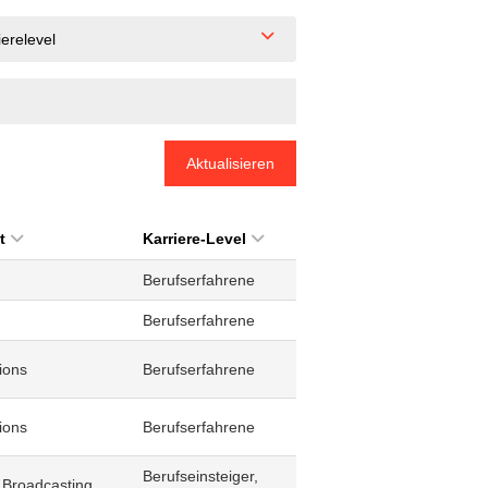
ierelevel
Aktualisieren
t
Karriere-Level
Berufserfahrene
Berufserfahrene
ions
Berufserfahrene
ions
Berufserfahrene
Berufseinsteiger,
 Broadcasting