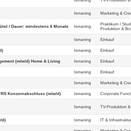
)
Ismaning
TV-Produktion &
Ismaning
Marketing & Cre
Praktikum / Stud
gütet / Dauer: mindestens 6 Monate
Ismaning
Produktion & Br
Ismaning
Einkauf
d)
Ismaning
Einkauf
agement (m/w/d) Home & Living
Ismaning
Einkauf
Ismaning
Einkauf
Ismaning
Marketing & Cre
FRS Konzernabschluss (m/w/d)
Ismaning
Corporate Funct
Ismaning
TV-Produktion &
/d)
Ismaning
IT & Infrastruktu
Ismaning
Marketing & Cre