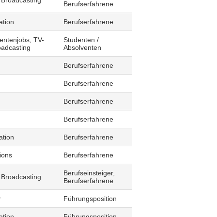
 Broadcasting
Berufserfahrene
ation
Berufserfahrene
entenjobs, TV-
Studenten /
oadcasting
Absolventen
Berufserfahrene
Berufserfahrene
Berufserfahrene
Berufserfahrene
ation
Berufserfahrene
ions
Berufserfahrene
Berufseinsteiger,
 Broadcasting
Berufserfahrene
r
Führungsposition
ation
Führungsposition