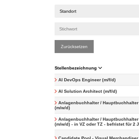
Standort
Zurücksetzen
Stellenbezeichnung
AI DevOps Engineer (m/f/d)
AI Solution Architect (m/f/d)
Anlagenbuchhalter / Hauptbuchhalter
(m/w/d)
Anlagenbuchhalter / Hauptbuchhalter
(m/w/d) - in VZ oder TZ - befristet für 2 
Candidate Pool - Visual Merchandiser