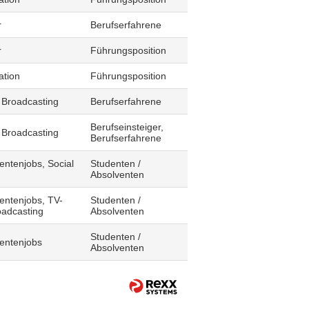
r
Berufserfahrene
r
Führungsposition
ation
Führungsposition
 Broadcasting
Berufserfahrene
Berufseinsteiger,
 Broadcasting
Berufserfahrene
entenjobs, Social
Studenten /
Absolventen
entenjobs, TV-
Studenten /
oadcasting
Absolventen
Studenten /
dentenjobs
Absolventen