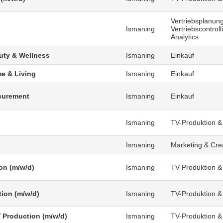
Vertriebsplanung
Ismaning
Vertriebscontrol
Analytics
uty & Wellness
Ismaning
Einkauf
e & Living
Ismaning
Einkauf
curement
Ismaning
Einkauf
Ismaning
TV-Produktion &
Ismaning
Marketing & Cre
on (m/w/d)
Ismaning
TV-Produktion &
tion (m/w/d)
Ismaning
TV-Produktion &
V Production (m/w/d)
Ismaning
TV-Produktion &