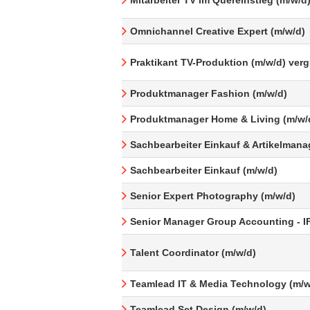
Mitarbeiter TV im Quereinstieg (m/w/d
Omnichannel Creative Expert (m/w/d)
Praktikant TV-Produktion (m/w/d) ver
Produktmanager Fashion (m/w/d)
Produktmanager Home & Living (m/w/
Sachbearbeiter Einkauf & Artikelman
Sachbearbeiter Einkauf (m/w/d)
Senior Expert Photography (m/w/d)
Senior Manager Group Accounting - I
Talent Coordinator (m/w/d)
Teamlead IT & Media Technology (m/w
Teamlead Set Design (m/w/d)