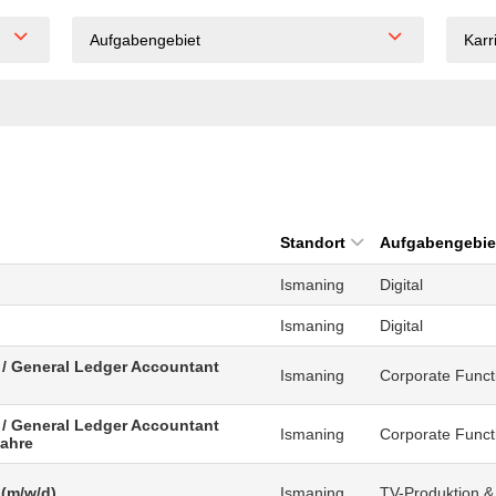
Aufgabengebiet
Karr
Standort
Aufgabengebie
Ismaning
Digital
Ismaning
Digital
 / General Ledger Accountant
Ismaning
Corporate Funct
 / General Ledger Accountant
Ismaning
Corporate Funct
Jahre
 (m/w/d)
Ismaning
TV-Produktion &