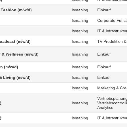
 Fashion (m/w/d)
Ismaning
Einkauf
Ismaning
Corporate Funct
Ismaning
IT & Infrastruktu
roadcast (m/w/d)
Ismaning
TV-Produktion &
 & Wellness (m/w/d)
Ismaning
Einkauf
n (m/w/d)
Ismaning
Einkauf
 Living (m/w/d)
Ismaning
Einkauf
Ismaning
Marketing & Cre
Vertriebsplanung
)
Ismaning
Vertriebscontrol
Analytics
)
Ismaning
IT & Infrastruktu