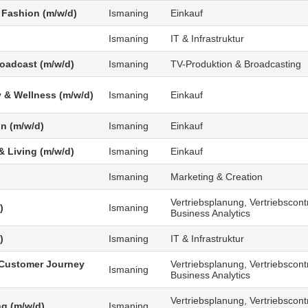
 Fashion (m/w/d)
Ismaning
Einkauf
Ismaning
IT & Infrastruktur
roadcast (m/w/d)
Ismaning
TV-Produktion & Broadcasting
 & Wellness (m/w/d)
Ismaning
Einkauf
n (m/w/d)
Ismaning
Einkauf
 Living (m/w/d)
Ismaning
Einkauf
Ismaning
Marketing & Creation
Vertriebsplanung, Vertriebscontr
)
Ismaning
Business Analytics
)
Ismaning
IT & Infrastruktur
Customer Journey
Vertriebsplanung, Vertriebscontr
Ismaning
Business Analytics
Vertriebsplanung, Vertriebscontr
g (m/w/d)
Ismaning