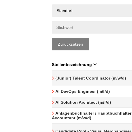
Standort
Zurücksetzen
Stellenbezeichnung
(Junior) Talent Coordinator (m/w/d)
AI DevOps Engineer (m/f/d)
AI Solution Architect (m/f/d)
Anlagenbuchhalter / Hauptbuchhalter 
Accountant (m/w/d)
Candidate Pool - Visual Merchandiser