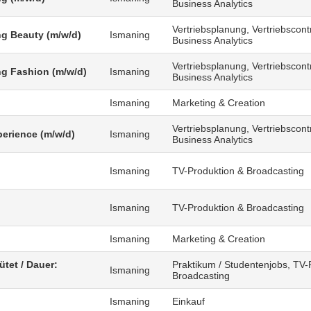
Business Analytics
Vertriebsplanung, Vertriebscontr
g Beauty (m/w/d)
Ismaning
Business Analytics
Vertriebsplanung, Vertriebscontr
g Fashion (m/w/d)
Ismaning
Business Analytics
Ismaning
Marketing & Creation
Vertriebsplanung, Vertriebscontr
erience (m/w/d)
Ismaning
Business Analytics
Ismaning
TV-Produktion & Broadcasting
)
Ismaning
TV-Produktion & Broadcasting
Ismaning
Marketing & Creation
ütet / Dauer:
Praktikum / Studentenjobs, TV-
Ismaning
Broadcasting
Ismaning
Einkauf