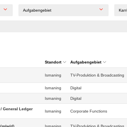
Aufgabengebiet
Karr
Standort
Aufgabengebiet
Ismaning
TV-Produktion & Broadcasting
Ismaning
Digital
Ismaning
Digital
/ General Ledger
Ismaning
Corporate Functions
 (m/w/d)
Ismaning
TV-Produktion & Broadcasting