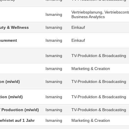
Vertriebsplanung, Vertriebscontr
Ismaning
Business Analytics
uty & Wellness
Ismaning
Einkauf
curement
Ismaning
Einkauf
Ismaning
TV-Produktion & Broadcasting
Ismaning
Marketing & Creation
on (m/w/d)
Ismaning
TV-Produktion & Broadcasting
tion (m/w/d)
Ismaning
TV-Produktion & Broadcasting
V Production (m/w/d)
Ismaning
TV-Produktion & Broadcasting
fristet auf 1 Jahr
Ismaning
Marketing & Creation