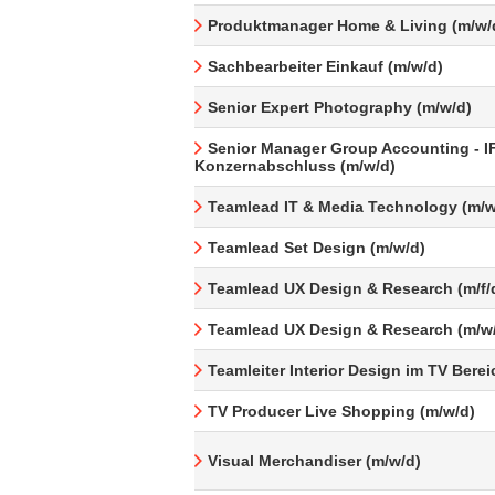
Produktmanager Home & Living (m/w/
Sachbearbeiter Einkauf (m/w/d)
Senior Expert Photography (m/w/d)
Senior Manager Group Accounting - I
Konzernabschluss (m/w/d)
Teamlead IT & Media Technology (m/w
Teamlead Set Design (m/w/d)
Teamlead UX Design & Research (m/f/
Teamlead UX Design & Research (m/w
Teamleiter Interior Design im TV Berei
TV Producer Live Shopping (m/w/d)
Visual Merchandiser (m/w/d)