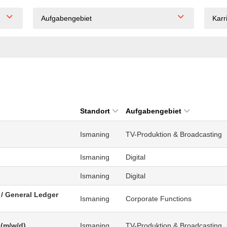
Aufgabengebiet
Karr
Standort
Aufgabengebiet
Ismaning
TV-Produktion & Broadcasting
Ismaning
Digital
Ismaning
Digital
/ General Ledger
Ismaning
Corporate Functions
 (m/w/d)
Ismaning
TV-Produktion & Broadcasting