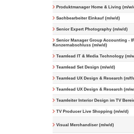
Produktmanager Home & Living (m/w/
Sachbearbeiter Einkauf (m/w/d)
Senior Expert Photography (m/w/d)
Senior Manager Group Accounting - I
Konzernabschluss (m/w/d)
Teamlead IT & Media Technology (m/w
Teamlead Set Design (m/w/d)
Teamlead UX Design & Research (m/f/
Teamlead UX Design & Research (m/w
Teamleiter Interior Design im TV Berei
TV Producer Live Shopping (m/w/d)
Visual Merchandiser (m/w/d)