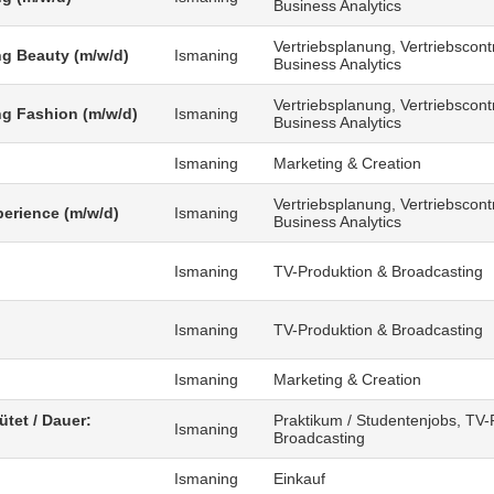
Business Analytics
Vertriebsplanung, Vertriebscontr
g Beauty (m/w/d)
Ismaning
Business Analytics
Vertriebsplanung, Vertriebscontr
g Fashion (m/w/d)
Ismaning
Business Analytics
Ismaning
Marketing & Creation
Vertriebsplanung, Vertriebscontr
erience (m/w/d)
Ismaning
Business Analytics
Ismaning
TV-Produktion & Broadcasting
)
Ismaning
TV-Produktion & Broadcasting
Ismaning
Marketing & Creation
ütet / Dauer:
Praktikum / Studentenjobs, TV-
Ismaning
Broadcasting
Ismaning
Einkauf