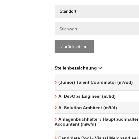
Standort
Zurücksetzen
Stellenbezeichnung
(Junior) Talent Coordinator (m/w/d)
AI DevOps Engineer (m/f/d)
AI Solution Architect (m/f/d)
Anlagenbuchhalter / Hauptbuchhalter 
Accountant (m/w/d)
Candidate Pool - Visual Merchandiser