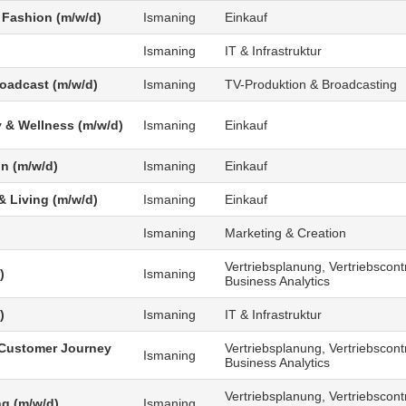
 Fashion (m/w/d)
Ismaning
Einkauf
Ismaning
IT & Infrastruktur
roadcast (m/w/d)
Ismaning
TV-Produktion & Broadcasting
 & Wellness (m/w/d)
Ismaning
Einkauf
n (m/w/d)
Ismaning
Einkauf
 Living (m/w/d)
Ismaning
Einkauf
Ismaning
Marketing & Creation
Vertriebsplanung, Vertriebscontr
)
Ismaning
Business Analytics
)
Ismaning
IT & Infrastruktur
Customer Journey
Vertriebsplanung, Vertriebscontr
Ismaning
Business Analytics
Vertriebsplanung, Vertriebscontr
g (m/w/d)
Ismaning