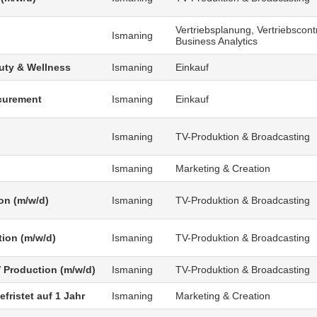
Vertriebsplanung, Vertriebscontr
Ismaning
Business Analytics
uty & Wellness
Ismaning
Einkauf
curement
Ismaning
Einkauf
Ismaning
TV-Produktion & Broadcasting
Ismaning
Marketing & Creation
on (m/w/d)
Ismaning
TV-Produktion & Broadcasting
tion (m/w/d)
Ismaning
TV-Produktion & Broadcasting
V Production (m/w/d)
Ismaning
TV-Produktion & Broadcasting
fristet auf 1 Jahr
Ismaning
Marketing & Creation