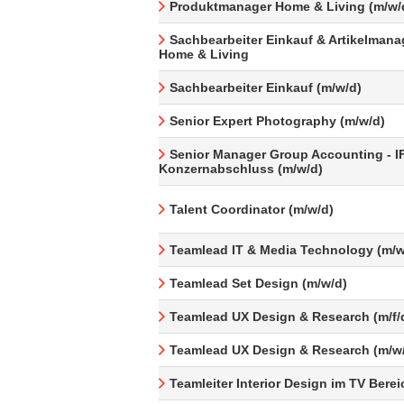
Produktmanager Home & Living (m/w/
Sachbearbeiter Einkauf & Artikelman
Home & Living
Sachbearbeiter Einkauf (m/w/d)
Senior Expert Photography (m/w/d)
Senior Manager Group Accounting - I
Konzernabschluss (m/w/d)
Talent Coordinator (m/w/d)
Teamlead IT & Media Technology (m/w
Teamlead Set Design (m/w/d)
Teamlead UX Design & Research (m/f/
Teamlead UX Design & Research (m/w
Teamleiter Interior Design im TV Berei