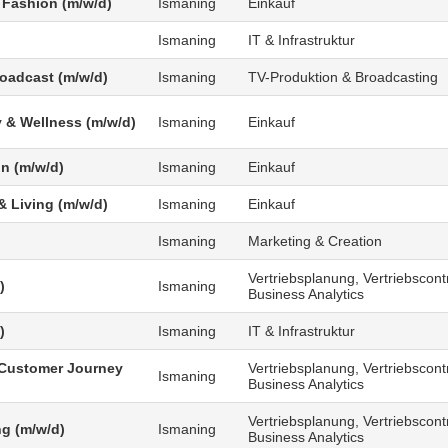
 Fashion (m/w/d)
Ismaning
Einkauf
Ismaning
IT & Infrastruktur
roadcast (m/w/d)
Ismaning
TV-Produktion & Broadcasting
 & Wellness (m/w/d)
Ismaning
Einkauf
n (m/w/d)
Ismaning
Einkauf
 Living (m/w/d)
Ismaning
Einkauf
Ismaning
Marketing & Creation
Vertriebsplanung, Vertriebscontr
)
Ismaning
Business Analytics
)
Ismaning
IT & Infrastruktur
Customer Journey
Vertriebsplanung, Vertriebscontr
Ismaning
Business Analytics
Vertriebsplanung, Vertriebscontr
g (m/w/d)
Ismaning
Business Analytics