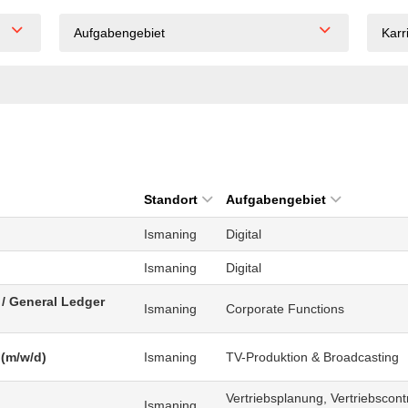
Aufgabengebiet
Karr
Standort
Aufgabengebiet
Ismaning
Digital
Ismaning
Digital
/ General Ledger
Ismaning
Corporate Functions
 (m/w/d)
Ismaning
TV-Produktion & Broadcasting
Vertriebsplanung, Vertriebscontr
Ismaning