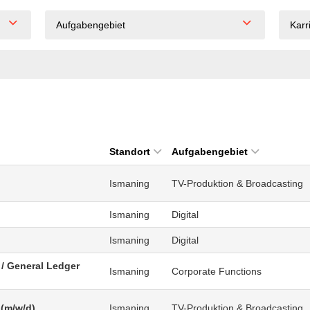
Aufgabengebiet
Karr
Standort
Aufgabengebiet
Ismaning
TV-Produktion & Broadcasting
Ismaning
Digital
Ismaning
Digital
/ General Ledger
Ismaning
Corporate Functions
 (m/w/d)
Ismaning
TV-Produktion & Broadcasting