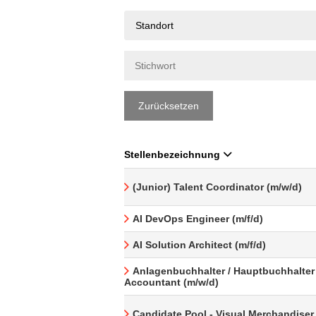
Standort
Zurücksetzen
Stellenbezeichnung
(Junior) Talent Coordinator (m/w/d)
AI DevOps Engineer (m/f/d)
AI Solution Architect (m/f/d)
Anlagenbuchhalter / Hauptbuchhalter 
Accountant (m/w/d)
Candidate Pool - Visual Merchandiser