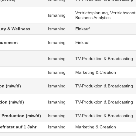
Vertriebsplanung, Vertriebscontr
Ismaning
Business Analytics
uty & Wellness
Ismaning
Einkauf
curement
Ismaning
Einkauf
Ismaning
TV-Produktion & Broadcasting
Ismaning
Marketing & Creation
on (m/w/d)
Ismaning
TV-Produktion & Broadcasting
tion (m/w/d)
Ismaning
TV-Produktion & Broadcasting
V Production (m/w/d)
Ismaning
TV-Produktion & Broadcasting
fristet auf 1 Jahr
Ismaning
Marketing & Creation