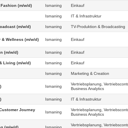
 Fashion (m/w/d)
Ismaning
Einkauf
Ismaning
IT & Infrastruktur
roadcast (m/w/d)
Ismaning
TV-Produktion & Broadcasting
 & Wellness (m/w/d)
Ismaning
Einkauf
n (m/w/d)
Ismaning
Einkauf
 Living (m/w/d)
Ismaning
Einkauf
Ismaning
Marketing & Creation
Vertriebsplanung, Vertriebscontr
)
Ismaning
Business Analytics
)
Ismaning
IT & Infrastruktur
Customer Journey
Vertriebsplanung, Vertriebscontr
Ismaning
Business Analytics
Vertriebsplanung, Vertriebscontr
g (m/w/d)
Ismaning