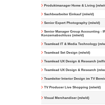
Produktmanager Home & Living (m/w/
Sachbearbeiter Einkauf (m/w/d)
Senior Expert Photography (m/w/d)
Senior Manager Group Accounting - I
Konzernabschluss (m/w/d)
Teamlead IT & Media Technology (m/w
Teamlead Set Design (m/w/d)
Teamlead UX Design & Research (m/f/
Teamlead UX Design & Research (m/w
Teamleiter Interior Design im TV Berei
TV Producer Live Shopping (m/w/d)
Visual Merchandiser (m/w/d)