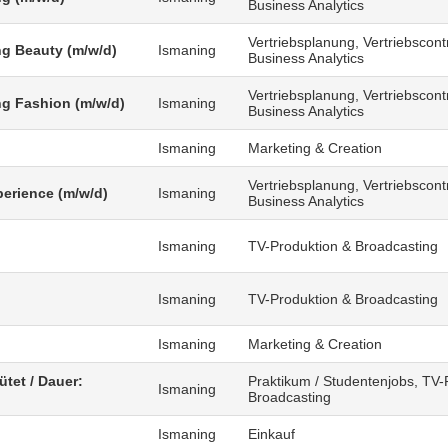
Business Analytics
Vertriebsplanung, Vertriebscontr
g Beauty (m/w/d)
Ismaning
Business Analytics
Vertriebsplanung, Vertriebscontr
g Fashion (m/w/d)
Ismaning
Business Analytics
Ismaning
Marketing & Creation
Vertriebsplanung, Vertriebscontr
erience (m/w/d)
Ismaning
Business Analytics
Ismaning
TV-Produktion & Broadcasting
)
Ismaning
TV-Produktion & Broadcasting
Ismaning
Marketing & Creation
ütet / Dauer:
Praktikum / Studentenjobs, TV-
Ismaning
Broadcasting
Ismaning
Einkauf