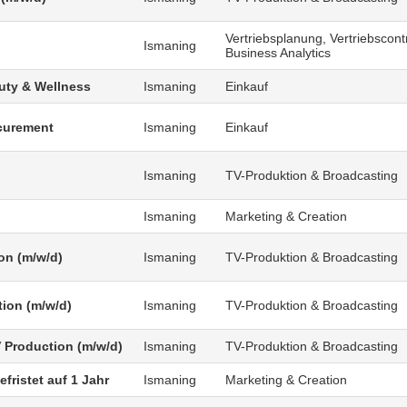
Vertriebsplanung, Vertriebscontr
Ismaning
Business Analytics
uty & Wellness
Ismaning
Einkauf
curement
Ismaning
Einkauf
Ismaning
TV-Produktion & Broadcasting
Ismaning
Marketing & Creation
on (m/w/d)
Ismaning
TV-Produktion & Broadcasting
tion (m/w/d)
Ismaning
TV-Produktion & Broadcasting
V Production (m/w/d)
Ismaning
TV-Produktion & Broadcasting
fristet auf 1 Jahr
Ismaning
Marketing & Creation