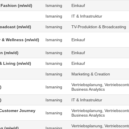
 Fashion (m/w/d)
Ismaning
Einkauf
Ismaning
IT & Infrastruktur
roadcast (m/w/d)
Ismaning
TV-Produktion & Broadcasting
 & Wellness (m/w/d)
Ismaning
Einkauf
n (m/w/d)
Ismaning
Einkauf
 Living (m/w/d)
Ismaning
Einkauf
Ismaning
Marketing & Creation
Vertriebsplanung, Vertriebscontr
)
Ismaning
Business Analytics
)
Ismaning
IT & Infrastruktur
Customer Journey
Vertriebsplanung, Vertriebscontr
Ismaning
Business Analytics
Vertriebsplanung, Vertriebscontr
g (m/w/d)
Ismaning