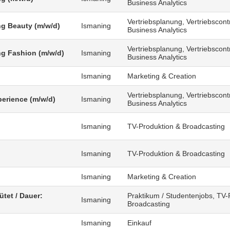
Business Analytics
Vertriebsplanung, Vertriebscontr
g Beauty (m/w/d)
Ismaning
Business Analytics
Vertriebsplanung, Vertriebscontr
g Fashion (m/w/d)
Ismaning
Business Analytics
Ismaning
Marketing & Creation
Vertriebsplanung, Vertriebscontr
erience (m/w/d)
Ismaning
Business Analytics
Ismaning
TV-Produktion & Broadcasting
)
Ismaning
TV-Produktion & Broadcasting
Ismaning
Marketing & Creation
ütet / Dauer:
Praktikum / Studentenjobs, TV-
Ismaning
Broadcasting
Ismaning
Einkauf