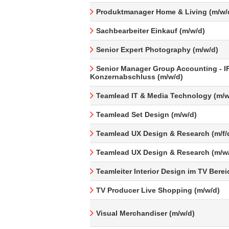
Produktmanager Home & Living (m/w/
Sachbearbeiter Einkauf (m/w/d)
Senior Expert Photography (m/w/d)
Senior Manager Group Accounting - I
Konzernabschluss (m/w/d)
Teamlead IT & Media Technology (m/w
Teamlead Set Design (m/w/d)
Teamlead UX Design & Research (m/f/
Teamlead UX Design & Research (m/w
Teamleiter Interior Design im TV Berei
TV Producer Live Shopping (m/w/d)
Visual Merchandiser (m/w/d)