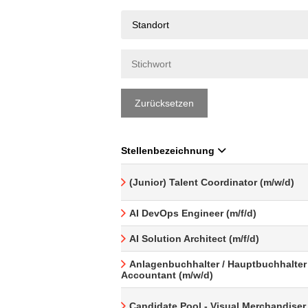
Standort
Zurücksetzen
Stellenbezeichnung
(Junior) Talent Coordinator (m/w/d)
AI DevOps Engineer (m/f/d)
AI Solution Architect (m/f/d)
Anlagenbuchhalter / Hauptbuchhalter 
Accountant (m/w/d)
Candidate Pool - Visual Merchandiser