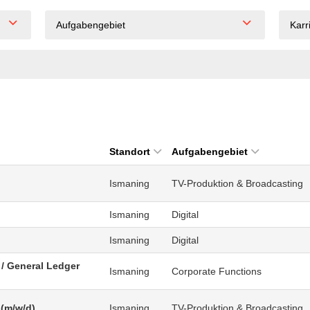
Aufgabengebiet
Karr
Standort
Aufgabengebiet
Ismaning
TV-Produktion & Broadcasting
Ismaning
Digital
Ismaning
Digital
/ General Ledger
Ismaning
Corporate Functions
 (m/w/d)
Ismaning
TV-Produktion & Broadcasting