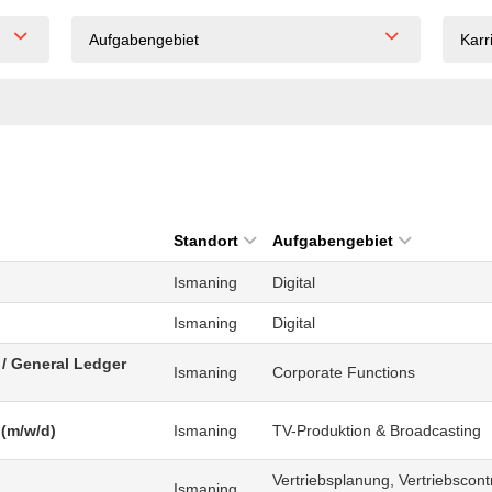
Aufgabengebiet
Karr
Standort
Aufgabengebiet
Ismaning
Digital
Ismaning
Digital
/ General Ledger
Ismaning
Corporate Functions
 (m/w/d)
Ismaning
TV-Produktion & Broadcasting
Vertriebsplanung, Vertriebscontr
Ismaning