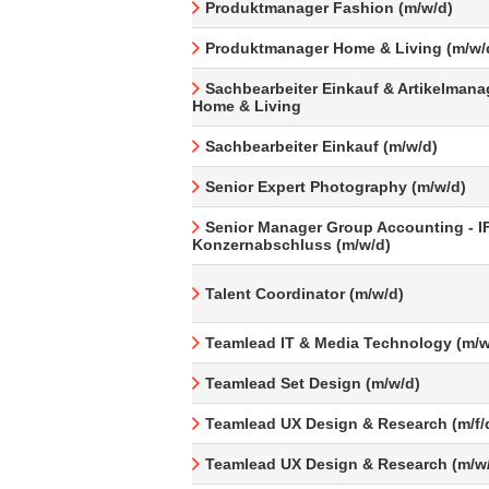
Produktmanager Fashion (m/w/d)
Produktmanager Home & Living (m/w/
Sachbearbeiter Einkauf & Artikelman
Home & Living
Sachbearbeiter Einkauf (m/w/d)
Senior Expert Photography (m/w/d)
Senior Manager Group Accounting - I
Konzernabschluss (m/w/d)
Talent Coordinator (m/w/d)
Teamlead IT & Media Technology (m/w
Teamlead Set Design (m/w/d)
Teamlead UX Design & Research (m/f/
Teamlead UX Design & Research (m/w