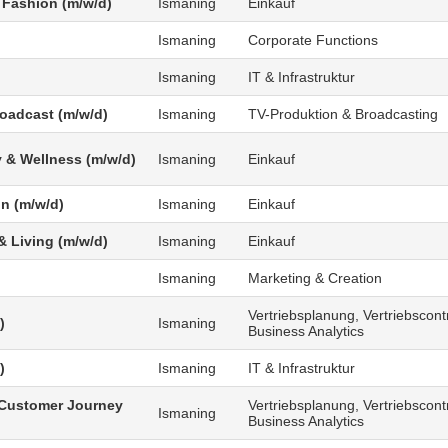
 Fashion (m/w/d)
Ismaning
Einkauf
Ismaning
Corporate Functions
Ismaning
IT & Infrastruktur
roadcast (m/w/d)
Ismaning
TV-Produktion & Broadcasting
 & Wellness (m/w/d)
Ismaning
Einkauf
n (m/w/d)
Ismaning
Einkauf
 Living (m/w/d)
Ismaning
Einkauf
Ismaning
Marketing & Creation
Vertriebsplanung, Vertriebscontr
)
Ismaning
Business Analytics
)
Ismaning
IT & Infrastruktur
Customer Journey
Vertriebsplanung, Vertriebscontr
Ismaning
Business Analytics