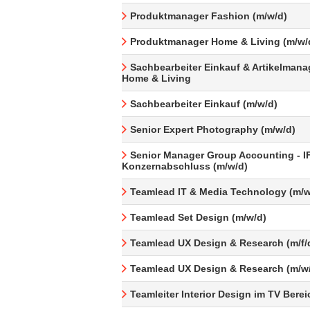
Produktmanager Fashion (m/w/d)
Produktmanager Home & Living (m/w/
Sachbearbeiter Einkauf & Artikelman
Home & Living
Sachbearbeiter Einkauf (m/w/d)
Senior Expert Photography (m/w/d)
Senior Manager Group Accounting - I
Konzernabschluss (m/w/d)
Teamlead IT & Media Technology (m/w
Teamlead Set Design (m/w/d)
Teamlead UX Design & Research (m/f/
Teamlead UX Design & Research (m/w
Teamleiter Interior Design im TV Berei