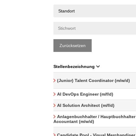
Standort
Zurücksetzen
Stellenbezeichnung
(Junior) Talent Coordinator (m/w/d)
AI DevOps Engineer (m/f/d)
AI Solution Architect (m/f/d)
Anlagenbuchhalter / Hauptbuchhalter 
Accountant (m/w/d)
Candidate Pool - Visual Merchandiser