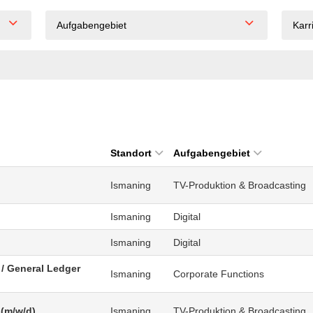
Aufgabengebiet
Karr
Standort
Aufgabengebiet
Ismaning
TV-Produktion & Broadcasting
Ismaning
Digital
Ismaning
Digital
/ General Ledger
Ismaning
Corporate Functions
 (m/w/d)
Ismaning
TV-Produktion & Broadcasting