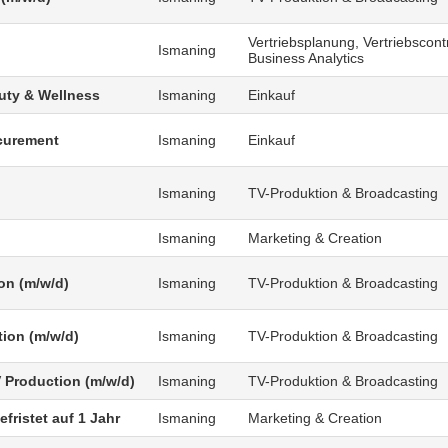
Vertriebsplanung, Vertriebscontr
Ismaning
Business Analytics
uty & Wellness
Ismaning
Einkauf
curement
Ismaning
Einkauf
Ismaning
TV-Produktion & Broadcasting
Ismaning
Marketing & Creation
on (m/w/d)
Ismaning
TV-Produktion & Broadcasting
tion (m/w/d)
Ismaning
TV-Produktion & Broadcasting
V Production (m/w/d)
Ismaning
TV-Produktion & Broadcasting
fristet auf 1 Jahr
Ismaning
Marketing & Creation