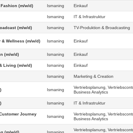
 Fashion (m/w/d)
Ismaning
Einkauf
Ismaning
IT & Infrastruktur
roadcast (m/w/d)
Ismaning
TV-Produktion & Broadcasting
 & Wellness (m/w/d)
Ismaning
Einkauf
n (m/w/d)
Ismaning
Einkauf
 Living (m/w/d)
Ismaning
Einkauf
Ismaning
Marketing & Creation
Vertriebsplanung, Vertriebscontr
)
Ismaning
Business Analytics
)
Ismaning
IT & Infrastruktur
Customer Journey
Vertriebsplanung, Vertriebscontr
Ismaning
Business Analytics
Vertriebsplanung, Vertriebscontr
g (m/w/d)
Ismaning