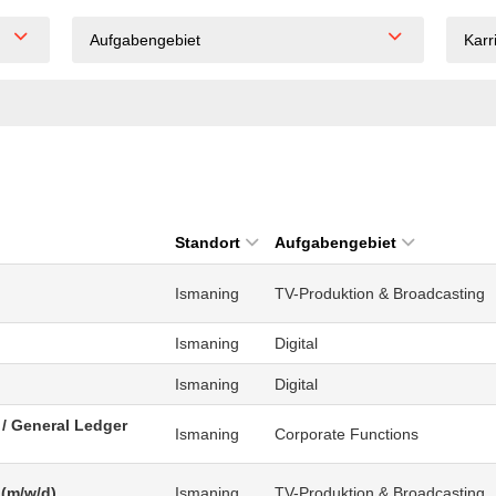
Aufgabengebiet
Karr
Standort
Aufgabengebiet
Ismaning
TV-Produktion & Broadcasting
Ismaning
Digital
Ismaning
Digital
/ General Ledger
Ismaning
Corporate Functions
 (m/w/d)
Ismaning
TV-Produktion & Broadcasting