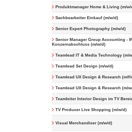
Produktmanager Home & Living (m/w/
Sachbearbeiter Einkauf (m/w/d)
Senior Expert Photography (m/w/d)
Senior Manager Group Accounting - I
Konzernabschluss (m/w/d)
Teamlead IT & Media Technology (m/w
Teamlead Set Design (m/w/d)
Teamlead UX Design & Research (m/f/
Teamlead UX Design & Research (m/w
Teamleiter Interior Design im TV Berei
TV Producer Live Shopping (m/w/d)
Visual Merchandiser (m/w/d)