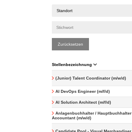
Standort
Zurücksetzen
Stellenbezeichnung
(Junior) Talent Coordinator (m/w/d)
AI DevOps Engineer (m/f/d)
AI Solution Architect (m/f/d)
Anlagenbuchhalter / Hauptbuchhalter 
Accountant (m/w/d)
Candidate Pool - Visual Merchandiser