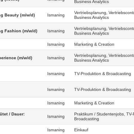
Business Analytics
Vertriebsplanung, Vertriebscontr
g Beauty (m/w/d)
Ismaning
Business Analytics
Vertriebsplanung, Vertriebscontr
g Fashion (m/w/d)
Ismaning
Business Analytics
Ismaning
Marketing & Creation
Vertriebsplanung, Vertriebscontr
erience (m/w/d)
Ismaning
Business Analytics
Ismaning
TV-Produktion & Broadcasting
)
Ismaning
TV-Produktion & Broadcasting
Ismaning
Marketing & Creation
ütet / Dauer:
Praktikum / Studentenjobs, TV-
Ismaning
Broadcasting
Ismaning
Einkauf