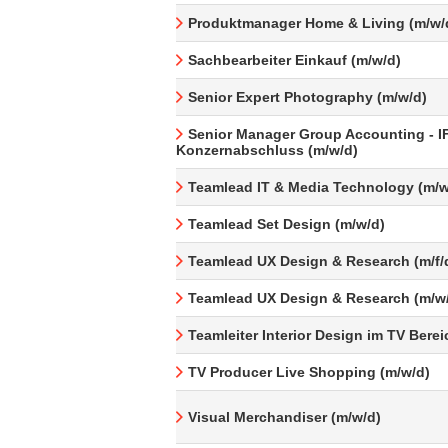
Produktmanager Home & Living (m/w/
Sachbearbeiter Einkauf (m/w/d)
Senior Expert Photography (m/w/d)
Senior Manager Group Accounting - I
Konzernabschluss (m/w/d)
Teamlead IT & Media Technology (m/w
Teamlead Set Design (m/w/d)
Teamlead UX Design & Research (m/f/
Teamlead UX Design & Research (m/w
Teamleiter Interior Design im TV Berei
TV Producer Live Shopping (m/w/d)
Visual Merchandiser (m/w/d)