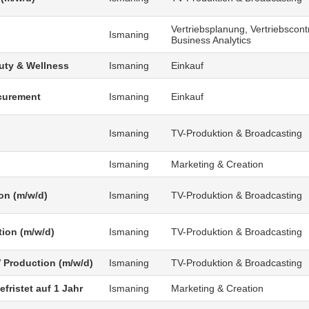
Vertriebsplanung, Vertriebscontr
Ismaning
Business Analytics
uty & Wellness
Ismaning
Einkauf
curement
Ismaning
Einkauf
Ismaning
TV-Produktion & Broadcasting
Ismaning
Marketing & Creation
on (m/w/d)
Ismaning
TV-Produktion & Broadcasting
tion (m/w/d)
Ismaning
TV-Produktion & Broadcasting
V Production (m/w/d)
Ismaning
TV-Produktion & Broadcasting
fristet auf 1 Jahr
Ismaning
Marketing & Creation