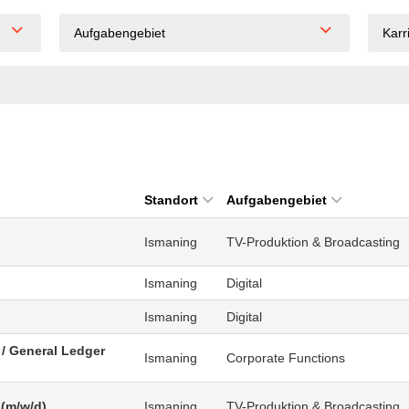
Aufgabengebiet
Karr
Standort
Aufgabengebiet
Ismaning
TV-Produktion & Broadcasting
Ismaning
Digital
Ismaning
Digital
/ General Ledger
Ismaning
Corporate Functions
 (m/w/d)
Ismaning
TV-Produktion & Broadcasting