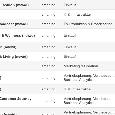
 Fashion (m/w/d)
Ismaning
Einkauf
Ismaning
IT & Infrastruktur
roadcast (m/w/d)
Ismaning
TV-Produktion & Broadcasting
 & Wellness (m/w/d)
Ismaning
Einkauf
n (m/w/d)
Ismaning
Einkauf
 Living (m/w/d)
Ismaning
Einkauf
Ismaning
Marketing & Creation
Vertriebsplanung, Vertriebscontr
)
Ismaning
Business Analytics
)
Ismaning
IT & Infrastruktur
Customer Journey
Vertriebsplanung, Vertriebscontr
Ismaning
Business Analytics
Vertriebsplanung, Vertriebscontr
g (m/w/d)
Ismaning