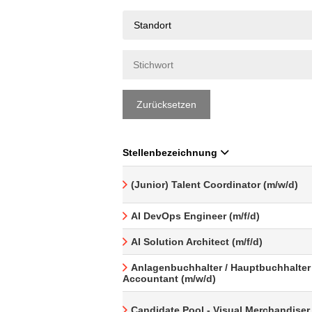
Standort
Zurücksetzen
Stellenbezeichnung
(Junior) Talent Coordinator (m/w/d)
AI DevOps Engineer (m/f/d)
AI Solution Architect (m/f/d)
Anlagenbuchhalter / Hauptbuchhalter 
Accountant (m/w/d)
Candidate Pool - Visual Merchandiser