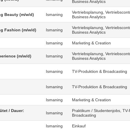
Business Analytics
Vertriebsplanung, Vertriebscontr
g Beauty (m/w/d)
Ismaning
Business Analytics
Vertriebsplanung, Vertriebscontr
g Fashion (m/w/d)
Ismaning
Business Analytics
Ismaning
Marketing & Creation
Vertriebsplanung, Vertriebscontr
erience (m/w/d)
Ismaning
Business Analytics
Ismaning
TV-Produktion & Broadcasting
)
Ismaning
TV-Produktion & Broadcasting
Ismaning
Marketing & Creation
ütet / Dauer:
Praktikum / Studentenjobs, TV-
Ismaning
Broadcasting
Ismaning
Einkauf