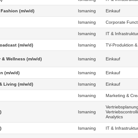
 Fashion (m/w/d)
Ismaning
Einkauf
Ismaning
Corporate Funct
Ismaning
IT & Infrastruktu
roadcast (m/w/d)
Ismaning
TV-Produktion &
 & Wellness (m/w/d)
Ismaning
Einkauf
n (m/w/d)
Ismaning
Einkauf
 Living (m/w/d)
Ismaning
Einkauf
Ismaning
Marketing & Cre
Vertriebsplanung
)
Ismaning
Vertriebscontrol
Analytics
)
Ismaning
IT & Infrastruktu