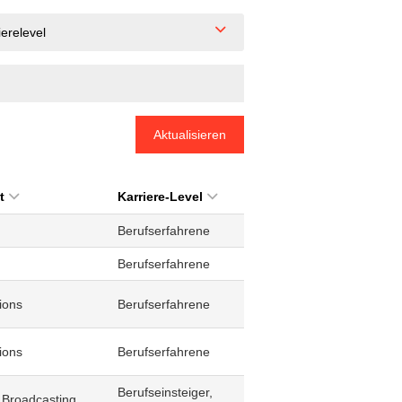
ierelevel
Aktualisieren
t
Karriere-Level
Berufserfahrene
Berufserfahrene
ions
Berufserfahrene
ions
Berufserfahrene
Berufseinsteiger,
 Broadcasting