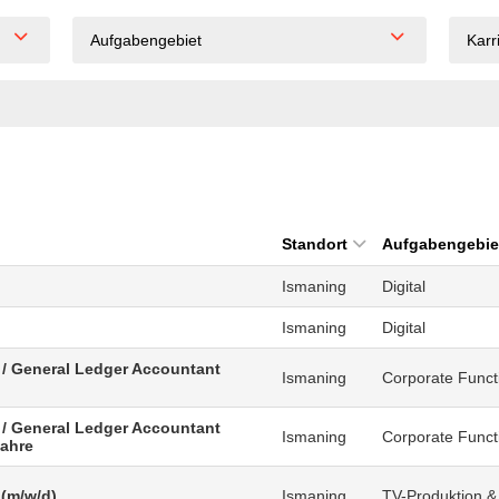
Aufgabengebiet
Karr
Standort
Aufgabengebie
Ismaning
Digital
Ismaning
Digital
 / General Ledger Accountant
Ismaning
Corporate Funct
 / General Ledger Accountant
Ismaning
Corporate Funct
Jahre
 (m/w/d)
Ismaning
TV-Produktion &