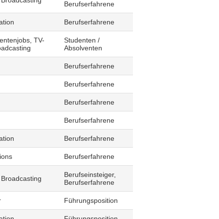
 Broadcasting
Berufserfahrene
ation
Berufserfahrene
entenjobs, TV-
Studenten /
oadcasting
Absolventen
Berufserfahrene
Berufserfahrene
Berufserfahrene
Berufserfahrene
ation
Berufserfahrene
ions
Berufserfahrene
Berufseinsteiger,
 Broadcasting
Berufserfahrene
r
Führungsposition
ation
Führungsposition