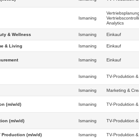
Vertriebsplanung
Ismaning
Vertriebscontrol
Analytics
uty & Wellness
Ismaning
Einkauf
e & Living
Ismaning
Einkauf
curement
Ismaning
Einkauf
Ismaning
TV-Produktion &
Ismaning
Marketing & Cre
on (m/w/d)
Ismaning
TV-Produktion &
tion (m/w/d)
Ismaning
TV-Produktion &
V Production (m/w/d)
Ismaning
TV-Produktion &