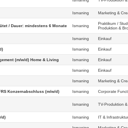
)
Ismaning
TV-Produktion &
Ismaning
Marketing & Cre
Praktikum / Stud
gütet / Dauer: mindestens 6 Monate
Ismaning
Produktion & Br
Ismaning
Einkauf
d)
Ismaning
Einkauf
agement (m/w/d) Home & Living
Ismaning
Einkauf
Ismaning
Einkauf
Ismaning
Marketing & Cre
FRS Konzernabschluss (m/w/d)
Ismaning
Corporate Funct
Ismaning
TV-Produktion &
/d)
Ismaning
IT & Infrastruktu
Ismaning
Marketing & Cre