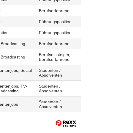
r
Berufserfahrene
r
Führungsposition
ation
Führungsposition
 Broadcasting
Berufserfahrene
Berufseinsteiger,
 Broadcasting
Berufserfahrene
entenjobs, Social
Studenten /
Absolventen
entenjobs, TV-
Studenten /
oadcasting
Absolventen
Studenten /
dentenjobs
Absolventen