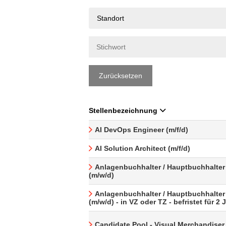
Standort
Zurücksetzen
Stellenbezeichnung
AI DevOps Engineer (m/f/d)
AI Solution Architect (m/f/d)
Anlagenbuchhalter / Hauptbuchhalter
(m/w/d)
Anlagenbuchhalter / Hauptbuchhalter
(m/w/d) - in VZ oder TZ - befristet für 2 
Candidate Pool - Visual Merchandiser