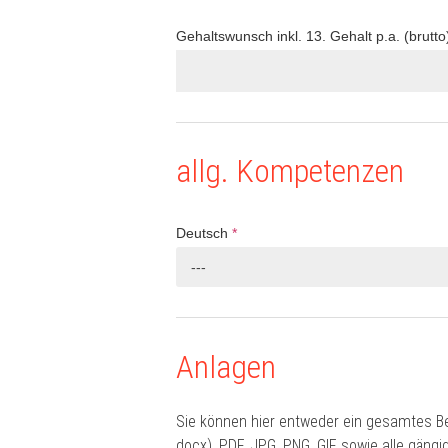
Gehaltswunsch inkl. 13. Gehalt p.a. (brutto
allg. Kompetenzen
Deutsch
*
---
Anlagen
Sie können hier entweder ein gesamtes B
docx), PDF, JPG, PNG, GIF sowie alle gän