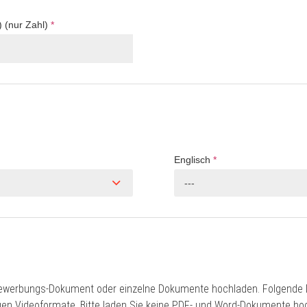
) (nur Zahl)
*
Englisch
*
---
ewerbungs-Dokument oder einzelne Dokumente hochladen. Folgende D
gigen Videoformate. Bitte laden Sie keine PDF- und Word-Dokumente ho