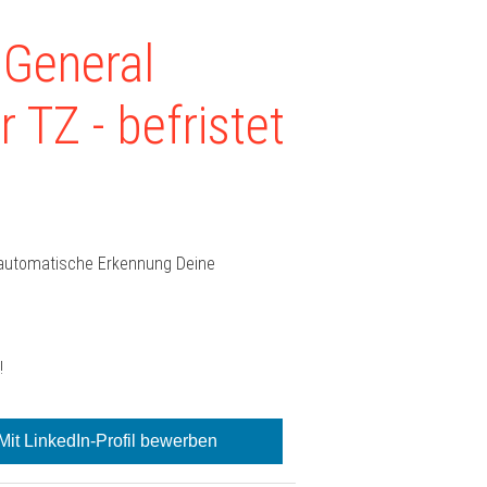
 General
 TZ - befristet
e automatische Erkennung Deine
!
Mit LinkedIn-Profil bewerben