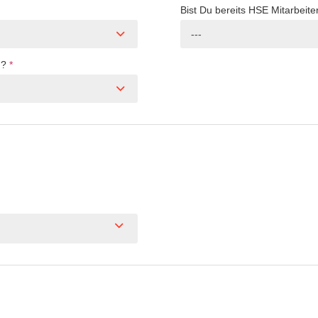
Bist Du bereits HSE Mitarbeite
---
n?
*