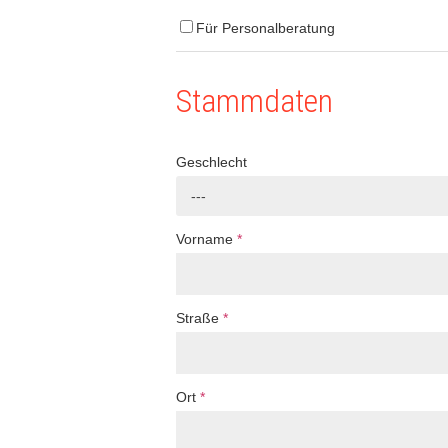
Für Personalberatung
Stammdaten
Geschlecht
---
Vorname
*
Straße
*
Ort
*