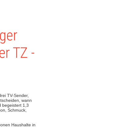
ger
er TZ -
drei TV-Sender,
ntscheiden, wann
 begeistert 1,3
hion, Schmuck,
ionen Haushalte in