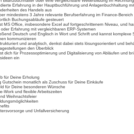
en Bilanzbuchhalter oder eine vergleichbare Weiterbildung im Rechnu
ndierte Erfahrung in der Hauptbuchführung und Anlagenbuchhaltung mi
nderheiten des Handels aus
ber mindestens 3 Jahre relevante Berufserfahrung im Finance-Bereich 
rtlich Buchungsabläufe gesteuert
t MS Office, insbesondere Excel auf fortgeschrittenem Niveau, und ha
e oder Erfahrung mit vergleichbaren ERP-Systemen
ließend Deutsch und Englisch in Wort und Schrift und kannst komplexe 
hen kommunizieren
trukturiert und analytisch, denkst dabei stets lösungsorientiert und behä
agestellungen den Überblick
rst dich für Prozessoptimierung und Digitalisierung von Abläufen und br
sideen ein
b für Deine Erholung
 Gutschein monatlich als Zuschuss für Deine Einkäufe
ld für Deine besonderen Wünsche
-Work und flexible Arbeitszeiten
nd Weihnachtsfeier
ildungsmöglichkeiten
efits
Altersvorsorge und Unfallversicherung