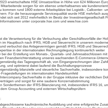
2023 erwirtschaftete HSE Umsatzerlöse in Höhe von 624 Millionen Eur
Mitarbeitende sorgen für ein ebenso unterhaltsames wie kundenorient
zu kommen rund 1800 externe Arbeitsplätze bei Logistik-, Callcenter- u
nern. Für die herausragende Servicequalität wurde HSE mehrfach aus
det sich seit 2012 mehrheitlich im Besitz der Investmentgesellschaft P
 Informationen unter corporate.hse.com und www.hse.com
:
 die Verantwortung für die Verbuchung aller Geschäftsvorfälle der Hol
en im Hauptbuch nach IFRS, HGB und Steuerrecht in unserem modern
 und verbuchst das Anlagevermögen gemäß IFRS, HGB und Steuerrecht
xpertise in der internationalen Rechnungslegung kontinuierlich weiter
iv bei der Erstellung von Monats-, Quartals- und Jahresabschlüssen mit 
ten Finanzberichterstattung unseres wachsenden E-Commerce-Unter
igenständig das Tagesgeschäft ab, von Eingangsrechnungen über Zahll
ng, und optimierst dabei laufend die Buchhaltungsprozesse
 eigenständig bilanzielle und steuerliche Sachverhalte, insbesondere k
Fragestellungen im internationalen Handelsumfeld
Intercompany-Sachverhalte in der Gruppe inklusive der rechtlichen D
verträgen und sorgst für eine saubere Konzernabstimmung
an Sonderthemen der IFRS-Bilanzierung mit, insbesondere IFRS 16, und
 dem Group Accounting und externen Wirtschaftsprüfern
:
abgeschlossene kaufmännische Ausbildung und eine erfolgreiche Zusat