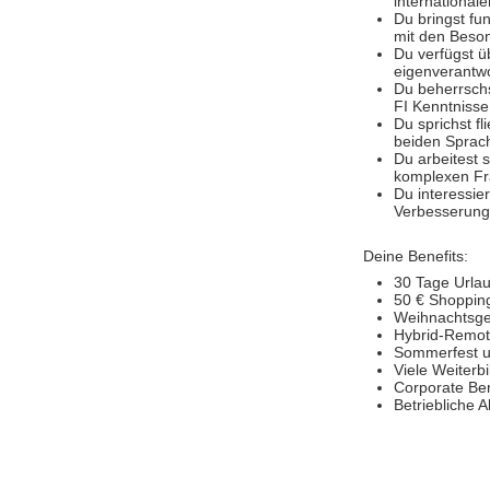
international
Du bringst fu
mit den Beso
Du verfügst ü
eigenverantwo
Du beherrschs
FI Kenntniss
Du sprichst f
beiden Sprac
Du arbeitest s
komplexen Fr
Du interessie
Verbesserung
Deine Benefits:
30 Tage Urlau
50 € Shopping
Weihnachtsge
Hybrid-Remote
Sommerfest u
Viele Weiterb
Corporate Ben
Betriebliche 