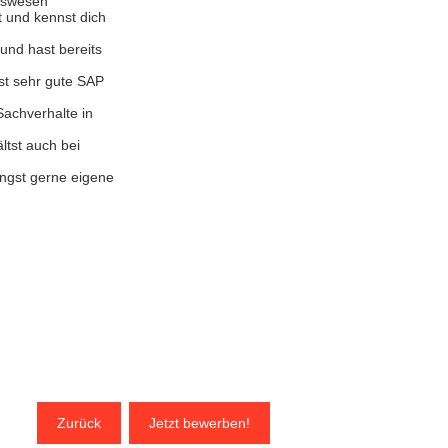
ngswesen
t und kennst dich
und hast bereits
st sehr gute SAP
Sachverhalte in
ltst auch bei
ingst gerne eigene
Zurück
Jetzt bewerben!