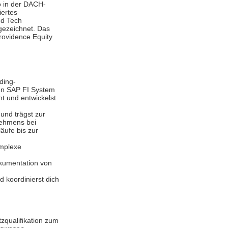
o in der DACH-
iertes
nd Tech
gezeichnet. Das
rovidence Equity
ding-
en SAP FI System
 und entwickelst
und trägst zur
nehmens bei
äufe bis zur
omplexe
okumentation von
 koordinierst dich
zqualifikation zum