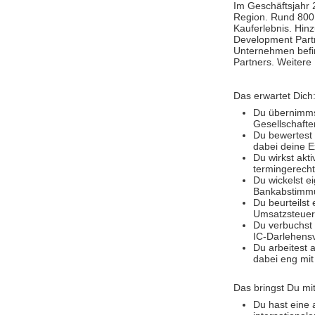
Im Geschäftsjahr 
Region. Rund 800 
Kauferlebnis. Hin
Development Part
Unternehmen befin
Partners. Weitere
Das erwartet Dich
Du übernimmst
Gesellschaft
Du bewertest
dabei deine E
Du wirkst akt
termingerech
Du wickelst e
Bankabstimmu
Du beurteilst
Umsatzsteuer-
Du verbuchst 
IC-Darlehens
Du arbeitest 
dabei eng mit
Das bringst Du mit
Du hast eine 