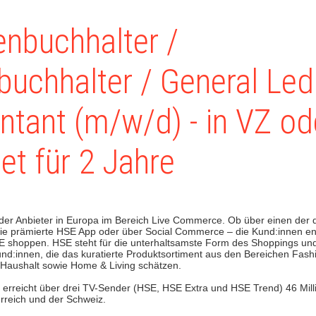
enbuchhalter /
buchhalter / General Led
tant (m/w/d) - in VZ od
tet für 2 Jahre
nder Anbieter in Europa im Bereich Live Commerce. Ob über einen der 
ie prämierte HSE App oder über Social Commerce – die Kund:innen e
E shoppen. HSE steht für die unterhaltsamste Form des Shoppings und
Kund:innen, die das kuratierte Produktsortiment aus den Bereichen Fas
 Haushalt sowie Home & Living schätzen.
rreicht über drei TV-Sender (HSE, HSE Extra und HSE Trend) 46 Mill
rreich und der Schweiz.