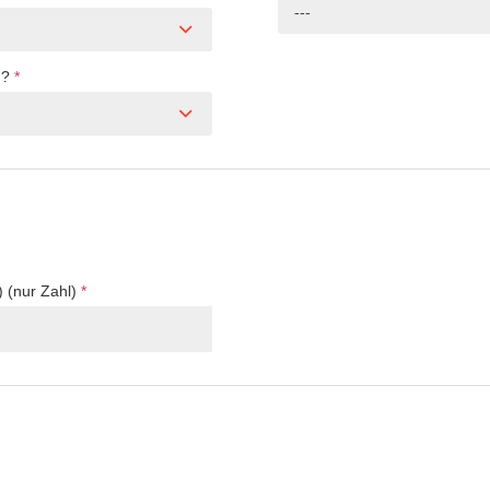
---
n?
*
) (nur Zahl)
*