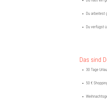
Du hast ein g
Du arbeitest
Du verfügst ü
Das sind De
30 Tage Urlau
50 € Shopping
Weihnachtsge