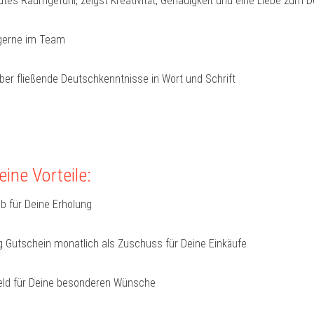
utes Raumgefühl, zeigst Kreativität, Genauigkeit und eine Liebe zum De
 gerne im Team
ber fließende Deutschkenntnisse in Wort und Schrift
ine Vorteile:
b für Deine Erholung
 Gutschein monatlich als Zuschuss für Deine Einkäufe
ld für Deine besonderen Wünsche