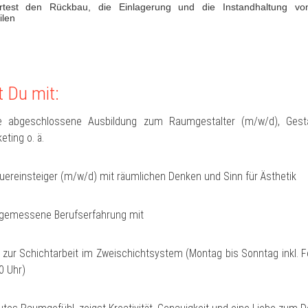
rtest den Rückbau, die Einlagerung und die Instandhaltung vo
ilen
t Du mit:
e abgeschlossene Ausbildung zum Raumgestalter (m/w/d), Gesta
eting o. ä.
ereinsteiger (m/w/d) mit räumlichen Denken und Sinn für Ästhetik
ngemessene Berufserfahrung mit
t zur Schichtarbeit im Zweischichtsystem (Montag bis Sonntag inkl. 
0 Uhr)