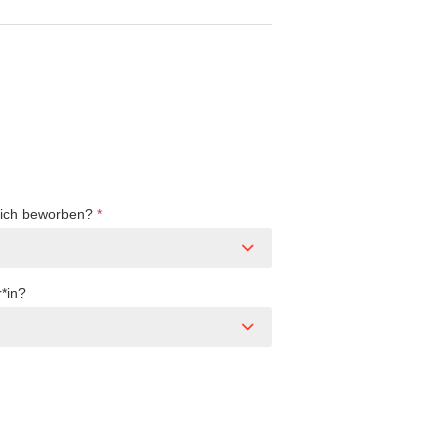
Dich beworben?
*
r*in?