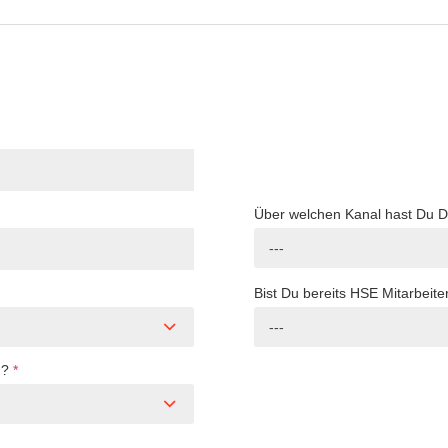
Über welchen Kanal hast Du 
---
Bist Du bereits HSE Mitarbeite
---
n?
*