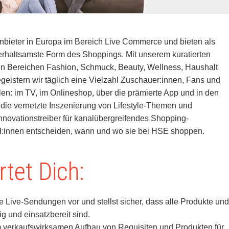
Anbieter in Europa im Bereich Live Commerce und bieten als
erhaltsamste Form des Shoppings. Mit unserem kuratierten
en Bereichen Fashion, Schmuck, Beauty, Wellness, Haushalt
eistern wir täglich eine Vielzahl Zuschauer:innen, Fans und
len: im TV, im Onlineshop, über die prämierte App und in den
die vernetzte Inszenierung von Lifestyle-Themen und
nnovationstreiber für kanalübergreifendes Shopping-
d:innen entscheiden, wann und wo sie bei HSE shoppen.
tet Dich:
he Live-Sendungen vor und stellst sicher, dass alle Produkte und
ig und einsatzbereit sind.
m verkaufswirksamen Aufbau von Requisiten und Produkten für