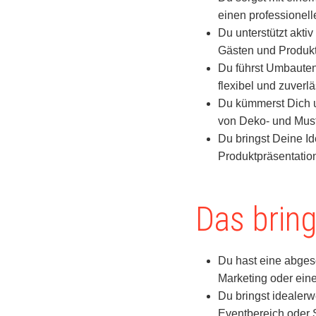
einen professionel
Du unterstützt akti
Gästen und Produk
Du führst Umbaute
flexibel und zuverlä
Du kümmerst Dich u
von Deko- und Muste
Du bringst Deine I
Produktpräsentation
Das bring
Du hast eine abges
Marketing oder eine
Du bringst idealerw
Eventbereich oder 