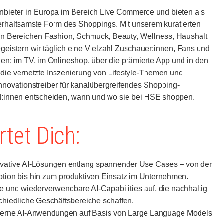
Anbieter in Europa im Bereich Live Commerce und bieten als
erhaltsamste Form des Shoppings. Mit unserem kuratierten
en Bereichen Fashion, Schmuck, Beauty, Wellness, Haushalt
eistern wir täglich eine Vielzahl Zuschauer:innen, Fans und
len: im TV, im Onlineshop, über die prämierte App und in den
die vernetzte Inszenierung von Lifestyle-Themen und
nnovationstreiber für kanalübergreifendes Shopping-
d:innen entscheiden, wann und wo sie bei HSE shoppen.
tet Dich:
ovative AI-Lösungen entlang spannender Use Cases – von der
tion bis hin zum produktiven Einsatz im Unternehmen.
e und wiederverwendbare AI-Capabilities auf, die nachhaltig
chiedliche Geschäftsbereiche schaffen.
derne AI-Anwendungen auf Basis von Large Language Models