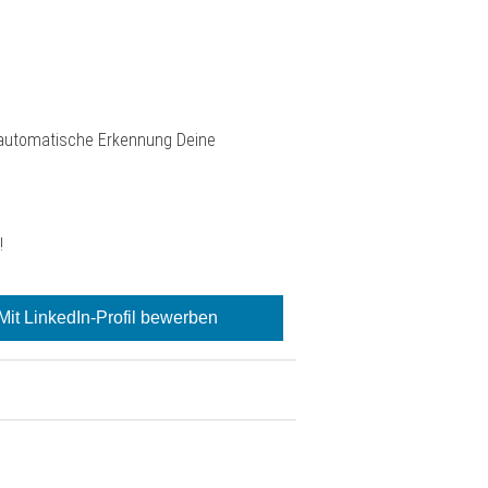
e automatische Erkennung Deine
!
Mit LinkedIn-Profil bewerben