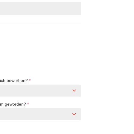
Dich beworben?
*
sam geworden?
*