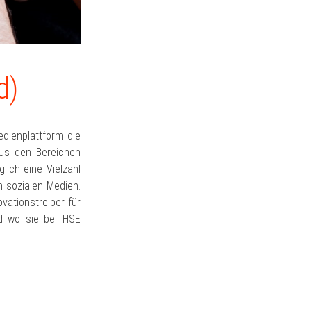
d)
edienplattform die
aus den Bereichen
lich eine Vielzahl
n sozialen Medien.
vationstreiber für
nd wo sie bei HSE