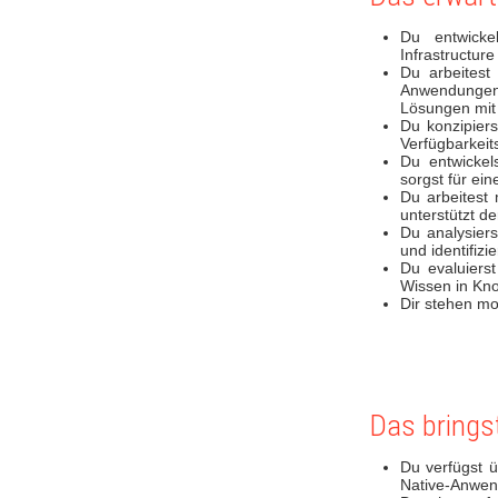
Du entwicke
Infrastructur
Du arbeitest
Anwendungen 
Lösungen mi
Du konzipiers
Verfügbarkeit
Du entwickel
sorgst für ein
Du arbeitest
unterstützt d
Du analysier
und identifiz
Du evaluiers
Wissen in Kn
Dir stehen m
Das brings
Du verfügst ü
Native-Anwen