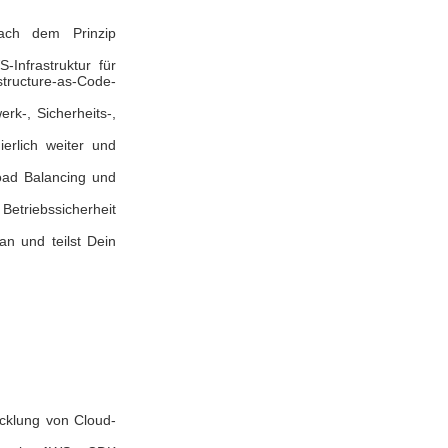
nach dem Prinzip
-Infrastruktur für
tructure-as-Code-
rk-, Sicherheits-,
ierlich weiter und
oad Balancing und
Betriebssicherheit
an und teilst Dein
icklung von Cloud-