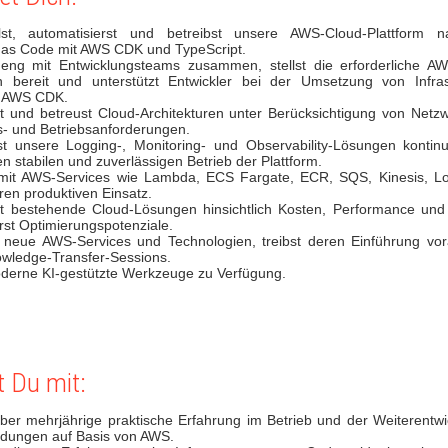
lst, automatisierst und betreibst unsere AWS-Cloud-Plattform 
e as Code mit AWS CDK und TypeScript.
 eng mit Entwicklungsteams zusammen, stellst die erforderliche AWS
bereit und unterstützt Entwickler bei der Umsetzung von Infras
t AWS CDK.
t und betreust Cloud-Architekturen unter Berücksichtigung von Netzwe
s- und Betriebsanforderungen.
st unsere Logging-, Monitoring- und Observability-Lösungen kontinu
en stabilen und zuverlässigen Betrieb der Plattform.
 mit AWS-Services wie Lambda, ECS Fargate, ECR, SQS, Kinesis, L
eren produktiven Einsatz.
st bestehende Cloud-Lösungen hinsichtlich Kosten, Performance und 
ierst Optimierungspotenziale.
t neue AWS-Services und Technologien, treibst deren Einführung vor
owledge-Transfer-Sessions.
oderne KI-gestützte Werkzeuge zu Verfügung.
t Du mit:
ber mehrjährige praktische Erfahrung im Betrieb und der Weiterentw
dungen auf Basis von AWS.