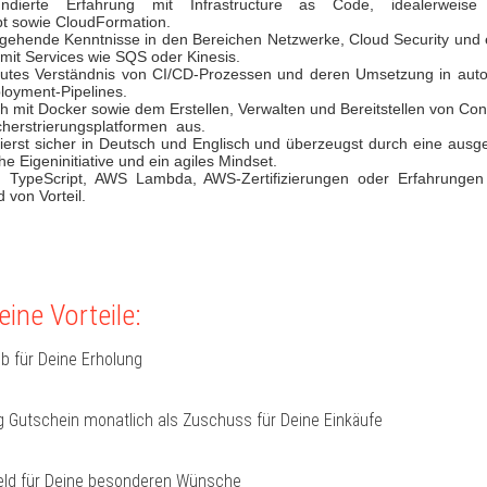
ast fundierte Erfahrung mit Infrastructure as Code, idealerw
pt sowie CloudFormation.
efgehende Kenntnisse in den Bereichen Netzwerke, Cloud Security und 
 mit Services wie SQS oder Kinesis.
gutes Verständnis von CI/CD-Prozessen und deren Umsetzung in autom
loyment-Pipelines.
h mit Docker sowie dem Erstellen, Verwalten und Bereitstellen von Co
cherstrierungsplatformen aus.
erst sicher in Deutsch und Englisch und überzeugst durch eine ausg
he Eigeninitiative und ein agiles Mindset.
n TypeScript, AWS Lambda, AWS-Zertifizierungen oder Erfahrungen 
 von Vorteil.
ine Vorteile:
b für Deine Erholung
 Gutschein monatlich als Zuschuss für Deine Einkäufe
ld für Deine besonderen Wünsche