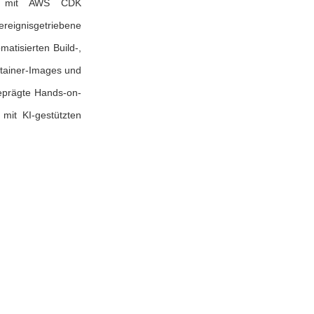
eise mit AWS CDK
ereignisgetriebene
atisierten Build-,
ntainer-Images und
eprägte Hands-on-
mit KI-gestützten