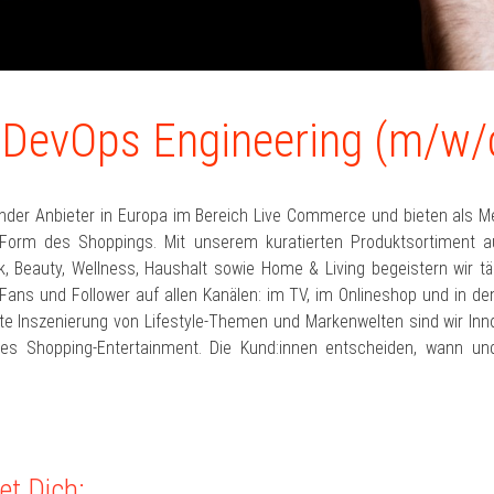
 DevOps Engineering (m/w/
ender Anbieter in Europa im Bereich Live Commerce und bieten als M
Form des Shoppings. Mit unserem kuratierten Produktsortiment 
 Beauty, Wellness, Haushalt sowie Home & Living begeistern wir täg
Fans und Follower auf allen Kanälen: im TV, im Onlineshop und in de
te Inszenierung von Lifestyle-Themen und Markenwelten sind wir Inno
des Shopping-Entertainment. Die Kund:innen entscheiden, wann u
et Dich: