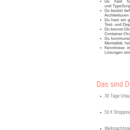
​​​​​​​Du h
und TypeScri
Du besitzt ti
Architekturen
Du hast ein 
Test- und Dep
Du kennst Dic
Container-Or
Du kommunizi
Mentalität, ho
Kenntnisse i
Lösungen sind
Das sind De
30 Tage Urlau
50 € Shopping
Weihnachtsge