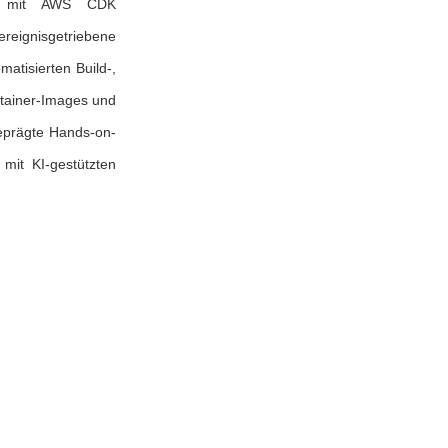
eise mit AWS CDK
ereignisgetriebene
atisierten Build-,
ntainer-Images und
eprägte Hands-on-
mit KI-gestützten