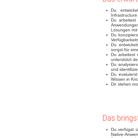
Du entwicke
Infrastructur
Du arbeitest
Anwendungen 
Lösungen mi
Du konzipiers
Verfügbarkeit
Du entwickel
sorgst für ein
Du arbeitest
unterstützt d
Du analysier
und identifiz
Du evaluiers
Wissen in Kn
Dir stehen m
Das brings
Du verfügst ü
Native-Anwen