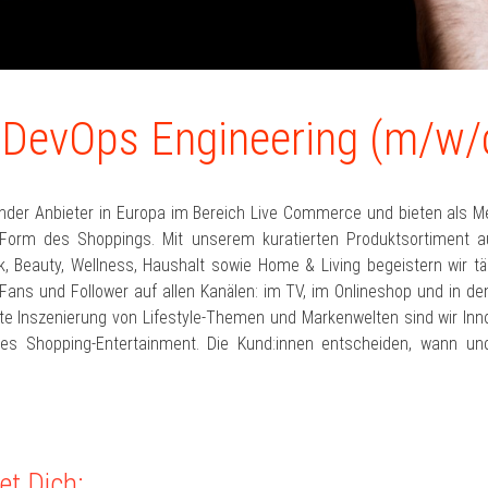
 DevOps Engineering (m/w/
ender Anbieter in Europa im Bereich Live Commerce und bieten als M
Form des Shoppings. Mit unserem kuratierten Produktsortiment 
 Beauty, Wellness, Haushalt sowie Home & Living begeistern wir täg
Fans und Follower auf allen Kanälen: im TV, im Onlineshop und in de
te Inszenierung von Lifestyle-Themen und Markenwelten sind wir Inno
des Shopping-Entertainment. Die Kund:innen entscheiden, wann u
et Dich: