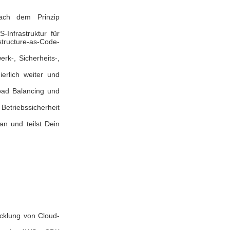
nach dem Prinzip
-Infrastruktur für
tructure-as-Code-
rk-, Sicherheits-,
ierlich weiter und
oad Balancing und
Betriebssicherheit
an und teilst Dein
icklung von Cloud-