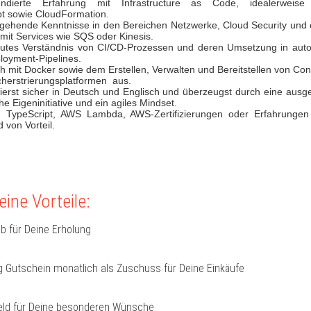
ast fundierte Erfahrung mit Infrastructure as Code, idealerw
pt sowie CloudFormation.
efgehende Kenntnisse in den Bereichen Netzwerke, Cloud Security und 
 mit Services wie SQS oder Kinesis.
gutes Verständnis von CI/CD-Prozessen und deren Umsetzung in autom
loyment-Pipelines.
h mit Docker sowie dem Erstellen, Verwalten und Bereitstellen von Co
cherstrierungsplatformen aus.
erst sicher in Deutsch und Englisch und überzeugst durch eine ausg
he Eigeninitiative und ein agiles Mindset.
n TypeScript, AWS Lambda, AWS-Zertifizierungen oder Erfahrungen 
 von Vorteil.
ine Vorteile:
b für Deine Erholung
 Gutschein monatlich als Zuschuss für Deine Einkäufe
ld für Deine besonderen Wünsche