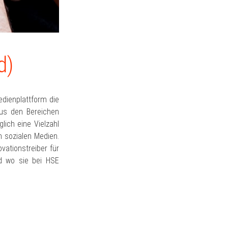
d)
edienplattform die
aus den Bereichen
lich eine Vielzahl
n sozialen Medien.
vationstreiber für
nd wo sie bei HSE