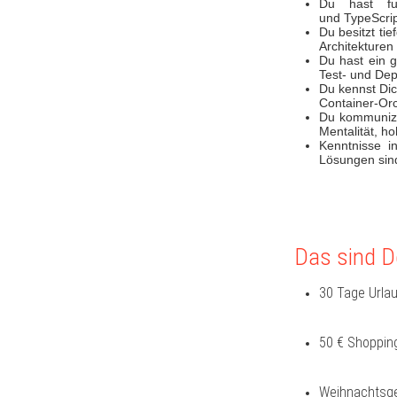
​​​​​​​Du h
und TypeScri
Du besitzt ti
Architekturen
Du hast ein 
Test- und Dep
Du kennst Dic
Container-Or
Du kommunizi
Mentalität, ho
Kenntnisse i
Lösungen sind
Das sind De
30 Tage Urlau
50 € Shopping
Weihnachtsge