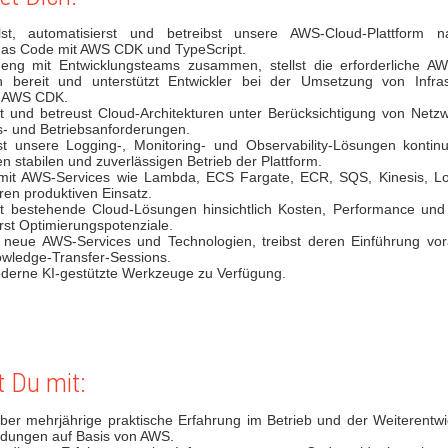
lst, automatisierst und betreibst unsere AWS-Cloud-Plattform 
e as Code mit AWS CDK und TypeScript.
 eng mit Entwicklungsteams zusammen, stellst die erforderliche AWS
bereit und unterstützt Entwickler bei der Umsetzung von Infras
t AWS CDK.
t und betreust Cloud-Architekturen unter Berücksichtigung von Netzwe
s- und Betriebsanforderungen.
st unsere Logging-, Monitoring- und Observability-Lösungen kontinu
en stabilen und zuverlässigen Betrieb der Plattform.
 mit AWS-Services wie Lambda, ECS Fargate, ECR, SQS, Kinesis, L
eren produktiven Einsatz.
st bestehende Cloud-Lösungen hinsichtlich Kosten, Performance und 
ierst Optimierungspotenziale.
t neue AWS-Services und Technologien, treibst deren Einführung vor
owledge-Transfer-Sessions.
oderne KI-gestützte Werkzeuge zu Verfügung.
t Du mit:
ber mehrjährige praktische Erfahrung im Betrieb und der Weiterentw
dungen auf Basis von AWS.