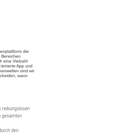
enplattform die
n Bereichen
h eine Vielzahl
prämierte App und
kenwelten sind wir
scheiden, wann
es reibungslosen
im gesamten
durch den