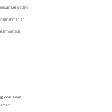
ionsartikel an den
st Maßnahmen an
rantwortlich.
&
ng) oder einen
gement.