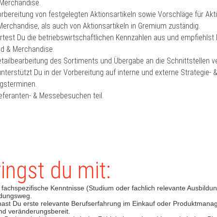
Merchandise.
Vorbereitung von festgelegten Aktionsartikeln sowie Vorschläge für Akt
erchandise, als auch von Aktionsartikeln in Gremium zuständig.
ertest Du die betriebswirtschaftlichen Kennzahlen aus und empfiehl
d & Merchandise.
Detailbearbeitung des Sortiments und Übergabe an die Schnittstellen ve
nterstützt Du in der Vorbereitung auf interne und externe Strategie- 
gsterminen.
eferanten- & Messebesuchen teil.
ingst du mit:
 fachspezifische Kenntnisse (Studium oder fachlich relevante Ausbildu
ldungsweg.
hast Du erste relevante Berufserfahrung im Einkauf oder Produktmana
 und veränderungsbereit.