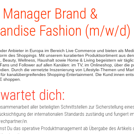
r Manager Brand &
andise Fashion (m/w/d)
ender Anbieter in Europa im Bereich Live Commerce und bieten als Medi
orm des Shoppings. Mit unserem kuratierten Produktsortiment aus de
 Beauty, Wellness, Haushalt sowie Home & Living begeistern wir täglic
Fans und Follower auf allen Kanälen: im TV, im Onlineshop, über die 
edien. Durch die vernetzte Inszenierung von Lifestyle-Themen und Mar
r für kanalübergreifendes Shopping-Entertainment. Die Kund:innen ent
SE shoppen.
wartet dich:
Zusammenarbeit aller beteiligten Schnittstellen zur Sicherstellung ein
ücksichtigung der internationalen Standards zuständig und fungiert 
echpartner/in.
st Du das operative Produktmanagement ab Übergabe des Artikels 