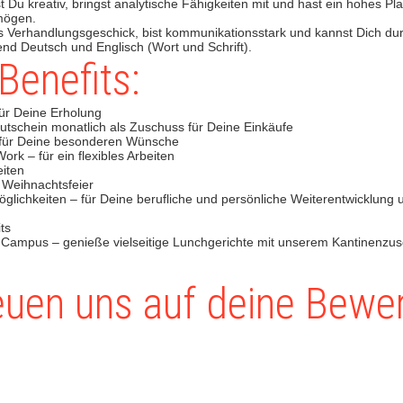
t Du kreativ, bringst analytische Fähigkeiten mit und hast ein hohes P
mögen.
es Verhandlungsgeschick, bist kommunikationsstark und kannst Dich du
ßend Deutsch und Englisch (Wort und Schrift).
Benefits:
für Deine Erholung
utschein monatlich als Zuschuss für Deine Einkäufe
 für Deine besonderen Wünsche
rk – für ein flexibles Arbeiten
eiten
 Weihnachtsfeier
öglichkeiten – für Deine berufliche und persönliche Weiterentwicklung 
ts
 Campus – genieße vielseitige Lunchgerichte mit unserem Kantinenzu
euen uns auf deine Bewe