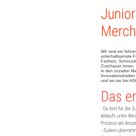
Junio
Merch
Wir sind ein führ
unterhaltsamste F
Fashion, Schmuck,
Zuschauer:innen, 
in den sozialen M
Innovationstreibe
und wo sie bei H
Das er
- Du bist für die 
Ablaufs unter Ber
Prozess als Anspr
- Zudem übernimm