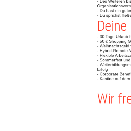
- Des Weiteren bis
Organisationsver
- Du hast ein gut
- Du sprichst flie
Deine 
- 30 Tage Urlaub 
- 50 € Shopping G
- Weihnachtsgeld
- Hybrid-Remote-Wo
- Flexible Arbeitsz
- Sommerfest und
- Weiterbildungsm
Erfolg
- Corporate Benefi
- Kantine auf dem
Wir fr