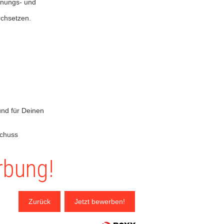
lanungs- und
rchsetzen.
und für Deinen
schuss
rbung!
Zurück
Jetzt bewerben!