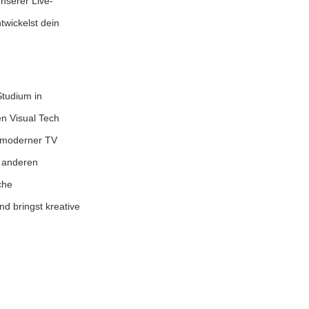
unserer Live-
twickelst dein
Studium in
en Visual Tech
d moderner TV
r anderen
che
nd bringst kreative