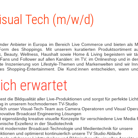
isual Tech (m/w/d)
ender Anbieter in Europa im Bereich Live Commerce und bieten als M
Form des Shoppings. Mit unserem kuratierten Produktsortiment 
 Beauty, Wellness, Haushalt sowie Home & Living begeistern wir täg
Fans und Follower auf allen Kanälen: im TV, im Onlineshop und in de
te Inszenierung von Lifestyle-Themen und Markenwelten sind wir Inno
des Shopping-Entertainment. Die Kund:innen entscheiden, wann u
ich erwartet
st die Bildqualität aller Live-Produktionen und sorgst für perfekte Lic
g in unserem hochmodernen TV-Studio
hlich unser Visual-Tech-Team aus Camera Operatoren und Visual Oper
nnovative Broadcast Engineering Lösungen
t eigenständig kreative visuelle Konzepte für verschiedene Live Media
hnische Exzellenz in der Studiotechnik
mit modernster Broadcast-Technologie und Medientechnik für unsere
tionen und optimierst kontinuierlich unsere TV Studio Abläufe