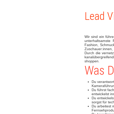
Lead V
Wir sind ein führ
unterhaltsamste 
Fashion, Schmuck,
Zuschauer:innen, 
Durch die vernetz
kanalübergreifen
shoppen.
Was D
Du verantworte
Kameraführun
Du führst fac
entwickelst i
Du entwickels
sorgst für tec
Du arbeitest 
Fernsehproduk