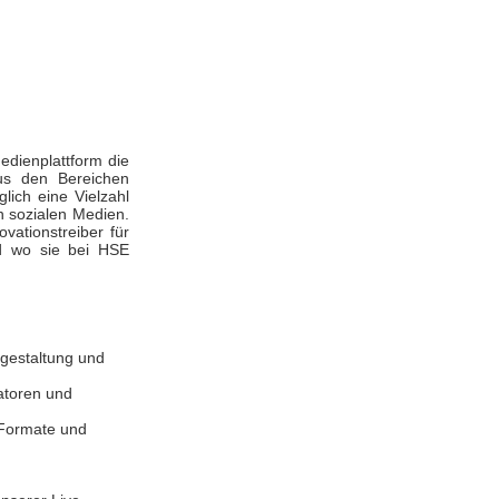
edienplattform die
aus den Bereichen
lich eine Vielzahl
n sozialen Medien.
vationstreiber für
nd wo sie bei HSE
htgestaltung und
atoren und
 Formate und