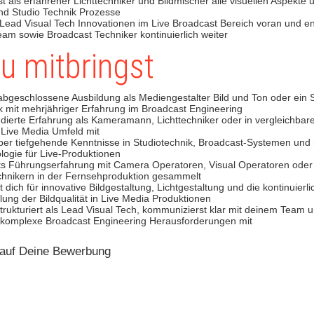
t als erfahrener Lichttechniker und Bildmischer alle visuellen Aspekte 
d Studio Technik Prozesse
s Lead Visual Tech Innovationen im Live Broadcast Bereich voran und en
eam sowie Broadcast Techniker kontinuierlich weiter
u mitbringst
abgeschlossene Ausbildung als Mediengestalter Bild und Ton oder ein 
 mit mehrjähriger Erfahrung im Broadcast Engineering
ndierte Erfahrung als Kameramann, Lichttechniker oder in vergleichbar
 Live Media Umfeld mit
ber tiefgehende Kenntnisse in Studiotechnik, Broadcast-Systemen un
logie für Live-Produktionen
its Führungserfahrung mit Camera Operatoren, Visual Operatoren ode
chnikern in der Fernsehproduktion gesammelt
 dich für innovative Bildgestaltung, Lichtgestaltung und die kontinuierli
lung der Bildqualität in Live Media Produktionen
strukturiert als Lead Visual Tech, kommunizierst klar mit deinem Team u
 komplexe Broadcast Engineering Herausforderungen mit
 auf Deine Bewerbung