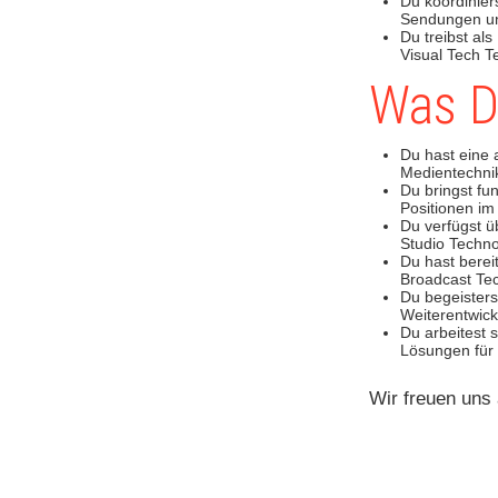
Du koordiniers
Sendungen un
Du treibst al
Visual Tech T
Was D
Du hast eine 
Medientechnik
Du bringst fu
Positionen im
Du verfügst ü
Studio Techno
Du hast bere
Broadcast Te
Du begeisterst
Weiterentwick
Du arbeitest 
Lösungen für
Wir freuen uns