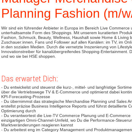
Planning Fashion (m/w
Wir sind ein führender Anbieter in Europa im Bereich Live Commerce 
unterhaltsamste Form des Shoppings. Mit unserem kuratierten Produ
Fashion, Schmuck, Beauty, Wellness, Haushalt sowie Home & Living beg
Zuschauer:innen, Fans und Follower auf allen Kanälen: im TV, im Onl
in den sozialen Medien. Durch die vernetzte Inszenierung von Lifest
Innovationstreiber für kanalübergreifendes Shopping-Entertainment. 
und wo sie bei HSE shoppen.
Das erwartet Dich:
- Du entwickelst und steuerst die kurz-, mittel- und langfristige Sorti
über die Vertriebswege TV & E-Commerce und optimierst dabei konti
KPI-Forecasting-Prozesse
- Du übernimmst das strategische Merchandise Planning und Sales Ana
erstellst präzise Business Intelligence Reports und führst detaillierte
Optimierung durch
- Du verantwortest die Live-TV Commerce Planung und E-Commerce 
einzigartigen Omni-Channel-Umfeld, wo Du die Performance-Steuerung 
Marktveränderungen reagieren kannst
- Du arbeitest eng im Category Management und Produktmanagemen