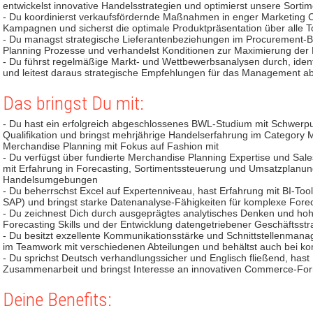
entwickelst innovative Handelsstrategien und optimierst unsere Sort
- Du koordinierst verkaufsfördernde Maßnahmen in enger Marketing C
Kampagnen und sicherst die optimale Produktpräsentation über alle 
- Du managst strategische Lieferantenbeziehungen im Procurement-Be
Planning Prozesse und verhandelst Konditionen zur Maximierung der
- Du führst regelmäßige Markt- und Wettbewerbsanalysen durch, ident
und leitest daraus strategische Empfehlungen für das Management a
Das bringst Du mit:
- Du hast ein erfolgreich abgeschlossenes BWL-Studium mit Schwerpu
Qualifikation und bringst mehrjährige Handelserfahrung im Categor
Merchandise Planning mit Fokus auf Fashion mit
- Du verfügst über fundierte Merchandise Planning Expertise und Sale
mit Erfahrung in Forecasting, Sortimentssteuerung und Umsatzplanu
Handelsumgebungen
- Du beherrschst Excel auf Expertenniveau, hast Erfahrung mit BI-To
SAP) und bringst starke Datenanalyse-Fähigkeiten für komplexe Fore
- Du zeichnest Dich durch ausgeprägtes analytisches Denken und hohe
Forecasting Skills und der Entwicklung datengetriebener Geschäftsstr
- Du besitzt exzellente Kommunikationsstärke und Schnittstellenman
im Teamwork mit verschiedenen Abteilungen und behältst auch bei ko
- Du sprichst Deutsch verhandlungssicher und Englisch fließend, hast 
Zusammenarbeit und bringst Interesse an innovativen Commerce-Fo
Deine Benefits: