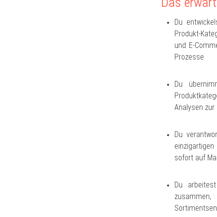
Das erwart
Du entwickel
Produkt-Kateg
und E-Commer
Prozesse
Du übernimm
Produktkatego
Analysen zur
Du verantwo
einzigartige
sofort auf M
Du arbeite
zusammen,
Sortimentsen