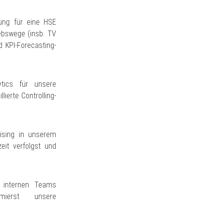
nung für eine HSE
iebswege (insb. TV
 KPI-Forecasting-
tics für unsere
lierte Controlling-
ising in unserem
eit verfolgst und
 internen Teams
mierst unsere