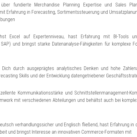
 über fundierte Merchandise Planning Expertise und Sales Plan
 mit Erfahrung in Forecasting, Sortimentssteuerung und Umsatzplanu
ebungen
hst Excel auf Expertenniveau, hast Erfahrung mit BI-Tools 
e SAP) und bringst starke Datenanalyse-Fähigkeiten für komplexe Fo
 Dich durch ausgeprägtes analytisches Denken und hohe Zahlenaf
ecasting Skills und der Entwicklung datengetriebener Geschäftsstrat
xzellente Kommunikationsstärke und Schnittstellenmanagement-Kom
mwork mit verschiedenen Abteilungen und behältst auch bei komple
eutsch verhandlungssicher und Englisch fließend, hast Erfahrung in d
it und bringst Interesse an innovativen Commerce-Formaten mit