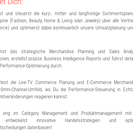
et Dich:
st und steuerst die kurz-, mittel- und langfristige Sortimentspla
orie (Fashion, Beauty, Home & Living oder Jewelry) über alle Vertr
ce) und optimierst dabei kontinuierlich unsere Umsatzplanung und
st das strategische Merchandise Planning und Sales Analy
rien, erstellst präzise Business Intelligence Reports und führst detail
 Performance-Optimierung durch
rtest die Live-TV Commerce Planung und E-Commerce Merchand
n Omni-Channel-Umfeld, wo Du die Performance-Steuerung in Echtz
arktveränderungen reagieren kannst
st eng im Category Management und Produktmanagement mit
 entwickelst innovative Handelsstrategien und opti
tscheidungen datenbasiert