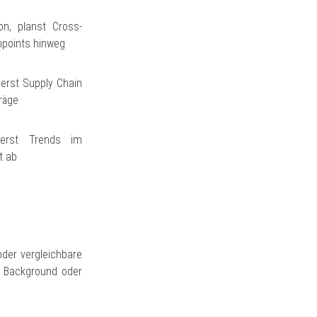
on, planst Cross-
hpoints hinweg
erst Supply Chain
räge
ierst Trends im
t ab
der vergleichbare
t Background oder