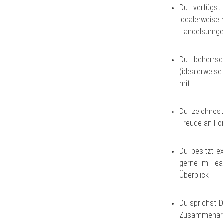
Du verfügst
idealerweise
Handelsumg
Du beherrsc
(idealerweis
mit
Du zeichnest
Freude an For
Du besitzt e
gerne im Tea
Überblick
Du sprichst D
Zusammenarbe