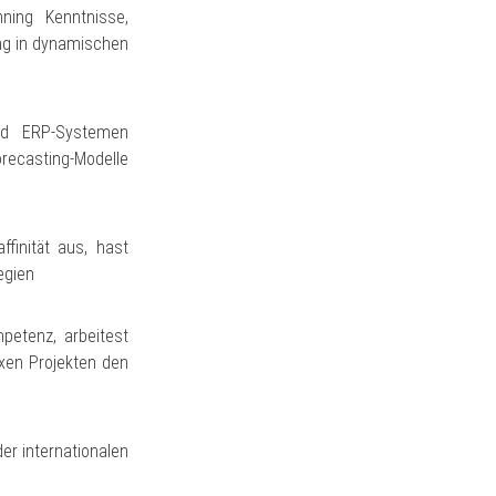
ning Kenntnisse,
ng in dynamischen
und ERP-Systemen
recasting-Modelle
finität aus, hast
egien
petenz, arbeitest
xen Projekten den
er internationalen