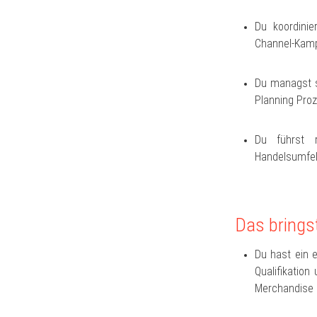
Du koordinie
Channel-Kamp
Du managst s
Planning Pro
Du führst r
Handelsumfel
Das brings
Du hast ein 
Qualifikatio
Merchandise 