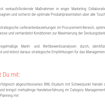
rst verkaufsfördernde Maßnahmen in enger Marketing Collaborati
agnen und sicherst die optimale Produktpräsentation über alle Touc
trategische Lieferantenbeziehungen im Procurement-Bereich, optimi
zesse und verhandelst Konditionen zur Maximierung der Deckungsbeit
egelmäßige Markt- und Wettbewerbsanalysen durch, identifiz
d und leitest daraus strategische Empfehlungen für das Managemen
t Du mit:
erfolgreich abgeschlossenes BWL-Studium mit Schwerpunkt Handel o
n und bringst mehrjährige Handelserfahrung im Category Managemen
Planning mit