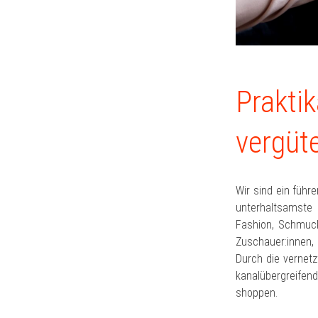
Prakti
vergüt
Wir sind ein führ
unterhaltsamste 
Fashion, Schmuck,
Zuschauer:innen, 
Durch die vernetz
kanalübergreifen
shoppen.