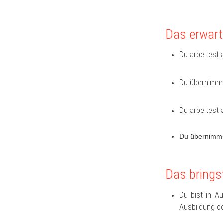
Das erwart
Du arbeitest 
Du übernimms
Du arbeitest 
Du übernimmst
Das brings
Du bist in A
Ausbildung o