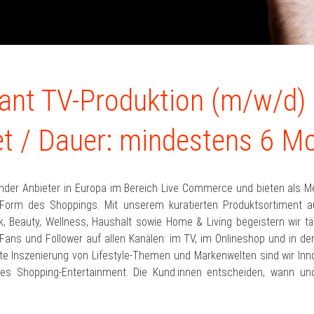
kant TV-Produktion (m/w/d)
et / Dauer: mindestens 6 M
ender Anbieter in Europa im Bereich Live Commerce und bieten als M
Form des Shoppings. Mit unserem kuratierten Produktsortiment 
 Beauty, Wellness, Haushalt sowie Home & Living begeistern wir täg
Fans und Follower auf allen Kanälen: im TV, im Onlineshop und in de
te Inszenierung von Lifestyle-Themen und Markenwelten sind wir Inno
des Shopping-Entertainment. Die Kund:innen entscheiden, wann u