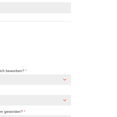
Dich beworben?
*
sam geworden?
*