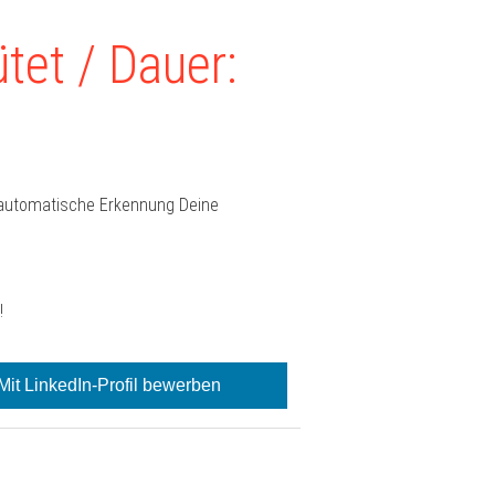
tet / Dauer:
e automatische Erkennung Deine
!
Mit LinkedIn-Profil bewerben