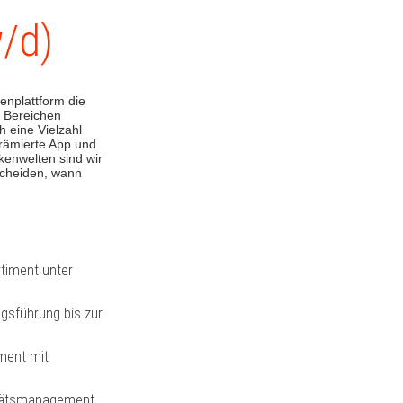
/d)
enplattform die
n Bereichen
h eine Vielzahl
prämierte App und
kenwelten sind wir
scheiden, wann
rtiment unter
gsführung bis zur
ement mit
litätsmanagement