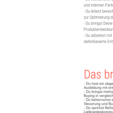
und internen Par
- Du leitest bere
zur Optimierung d
- Du bringst Deine
Produktentwicklun
- Du arbeitest mi
datenbasierte En
Das br
- Du hast ein abge
Ausbildung mit e
- Du bringst mehr
Buying in vergleic
- Du beherrschst 
Steuerung und Bus
- Du sprichst flie
Lieferantenkommu