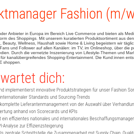
ktmanager Fashion (m/w
ender Anbieter in Europa im Bereich Live Commerce und bieten als Medi
orm des Shoppings. Mit unserem kuratierten Produktsortiment aus de
 Beauty, Wellness, Haushalt sowie Home & Living begeistern wir täglic
Fans und Follower auf allen Kanälen: im TV, im Onlineshop, über die 
edien. Durch die vernetzte Inszenierung von Lifestyle-Themen und Mar
r für kanalübergreifendes Shopping-Entertainment. Die Kund:innen ent
SE shoppen.
wartet dich:
und implementierst innovative Produktstrategien für unser Fashion So
internationaler Standards und Sourcing-Trends
s komplette Lieferantenmanagement von der Auswahl über Verhandlun
rtung anhand von Scorecards und KPIs
t ein effizientes nationales und internationales Beschaffungsmanag
PI-Analyse zur Effizienzsteigerung
 als zentrale Schnittstelle die Zusammenarbeit mit Supply Chain, Qua