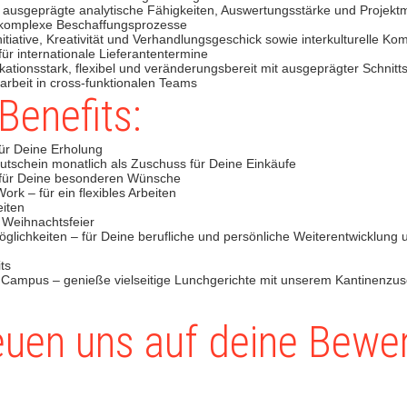
r ausgeprägte analytische Fähigkeiten, Auswertungsstärke und Proje
komplexe Beschaffungsprozesse
nitiative, Kreativität und Verhandlungsgeschick sowie interkulturelle K
für internationale Lieferantentermine
kationsstark, flexibel und veränderungsbereit mit ausgeprägter Schnit
rbeit in cross-funktionalen Teams
Benefits:
für Deine Erholung
utschein monatlich als Zuschuss für Deine Einkäufe
 für Deine besonderen Wünsche
rk – für ein flexibles Arbeiten
eiten
 Weihnachtsfeier
öglichkeiten – für Deine berufliche und persönliche Weiterentwicklung 
ts
 Campus – genieße vielseitige Lunchgerichte mit unserem Kantinenzu
euen uns auf deine Bewe