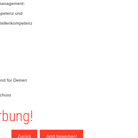
ktmanagement-
ompetenz und
tstellenkompetenz
und für Deinen
schuss
rbung!
Zurück
Jetzt bewerben!