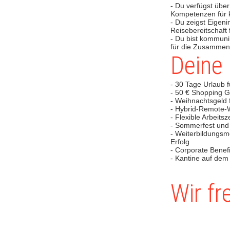
- Du verfügst übe
Kompetenzen für 
- Du zeigst Eigeni
Reisebereitschaft 
- Du bist kommuni
für die Zusammena
Deine 
- 30 Tage Urlaub 
- 50 € Shopping G
- Weihnachtsgeld
- Hybrid-Remote-Wo
- Flexible Arbeitsz
- Sommerfest und
- Weiterbildungsm
Erfolg
- Corporate Benefi
- Kantine auf dem
Wir fr