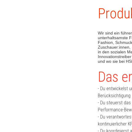
Produ
Wir sind ein führ
unterhaltsamste F
Fashion, Schmuck,
Zuschauer:innen, 
in den sozialen M
Innovationstreibe
und wo sie bei H
Das er
- Du entwickelst 
Berücksichtigung 
- Du steuerst da
Performance-Bewe
- Du verantwortes
kontinuierlicher K
- Du koordinierst