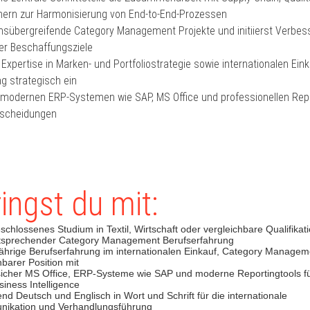
tnern zur Harmonisierung von End-to-End-Prozessen
ichsübergreifende Category Management Projekte und initiierst Verbess
er Beschaffungsziele
 Expertise in Marken- und Portfoliostrategie sowie internationalen Eink
g strategisch ein
t modernen ERP-Systemen wie SAP, MS Office und professionellen Repo
tscheidungen
ingst du mit:
schlossenes Studium in Textil, Wirtschaft oder vergleichbare Qualifikatio
ntsprechender Category Management Berufserfahrung
jährige Berufserfahrung im internationalen Einkauf, Category Manage
hbarer Position mit
sicher MS Office, ERP-Systeme wie SAP und moderne Reportingtools fü
iness Intelligence
ßend Deutsch und Englisch in Wort und Schrift für die internationale
nikation und Verhandlungsführung