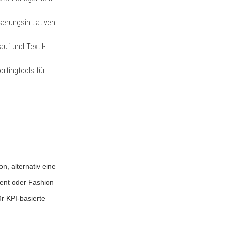
erungsinitiativen
auf und Textil-
rtingtools für
n, alternativ eine
ment oder Fashion
r KPI-basierte