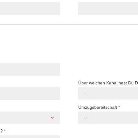
Über welchen Kanal hast Du 
---
Umzugsbereitschaft
*
---
n?
*