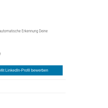
e automatische Erkennung Deine
!
Mit LinkedIn-Profil bewerben