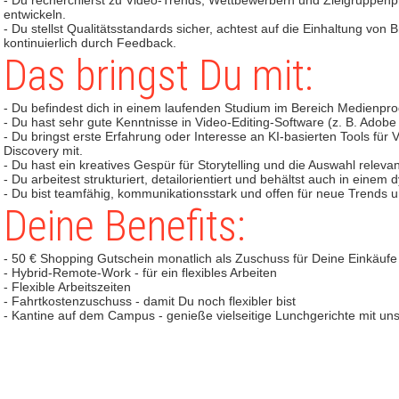
- Du recherchierst zu Video-Trends, Wettbewerbern und Zielgruppen
entwickeln.
- Du stellst Qualitätsstandards sicher, achtest auf die Einhaltung von
kontinuierlich durch Feedback.
Das bringst Du mit:
- Du befindest dich in einem laufenden Studium im Bereich Medienpr
- Du hast sehr gute Kenntnisse in Video-Editing-Software (z. B. Adobe
- Du bringst erste Erfahrung oder Interesse an KI-basierten Tools für
Discovery mit.
- Du hast ein kreatives Gespür für Storytelling und die Auswahl rele
- Du arbeitest strukturiert, detailorientiert und behältst auch in ein
- Du bist teamfähig, kommunikationsstark und offen für neue Trends 
Deine Benefits:
- 50 € Shopping Gutschein monatlich als Zuschuss für Deine Einkäufe
- Hybrid-Remote-Work - für ein flexibles Arbeiten
- Flexible Arbeitszeiten
- Fahrtkostenzuschuss - damit Du noch flexibler bist
- Kantine auf dem Campus - genieße vielseitige Lunchgerichte mit u