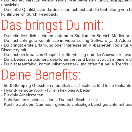
- Du recherchierst zu Video-Trends, Wettbewerbern und Zielgruppen
entwickeln.
- Du stellst Qualitätsstandards sicher, achtest auf die Einhaltung von
kontinuierlich durch Feedback.
Das bringst Du mit:
- Du befindest dich in einem laufenden Studium im Bereich Medienpr
- Du hast sehr gute Kenntnisse in Video-Editing-Software (z. B. Adobe
- Du bringst erste Erfahrung oder Interesse an KI-basierten Tools für
Discovery mit.
- Du hast ein kreatives Gespür für Storytelling und die Auswahl rele
- Du arbeitest strukturiert, detailorientiert und behältst auch in ein
- Du bist teamfähig, kommunikationsstark und offen für neue Trends 
Deine Benefits:
- 50 € Shopping Gutschein monatlich als Zuschuss für Deine Einkäufe
- Hybrid-Remote-Work - für ein flexibles Arbeiten
- Flexible Arbeitszeiten
- Fahrtkostenzuschuss - damit Du noch flexibler bist
- Kantine auf dem Campus - genieße vielseitige Lunchgerichte mit u