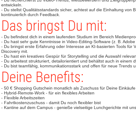
- Du recherchierst zu Video-Trends, Wettbewerbern und Zielgruppen
entwickeln.
- Du stellst Qualitätsstandards sicher, achtest auf die Einhaltung von
kontinuierlich durch Feedback.
Das bringst Du mit:
- Du befindest dich in einem laufenden Studium im Bereich Medienpr
- Du hast sehr gute Kenntnisse in Video-Editing-Software (z. B. Adobe
- Du bringst erste Erfahrung oder Interesse an KI-basierten Tools für
Discovery mit.
- Du hast ein kreatives Gespür für Storytelling und die Auswahl rele
- Du arbeitest strukturiert, detailorientiert und behältst auch in ein
- Du bist teamfähig, kommunikationsstark und offen für neue Trends 
Deine Benefits:
- 50 € Shopping Gutschein monatlich als Zuschuss für Deine Einkäufe
- Hybrid-Remote-Work - für ein flexibles Arbeiten
- Flexible Arbeitszeiten
- Fahrtkostenzuschuss - damit Du noch flexibler bist
- Kantine auf dem Campus - genieße vielseitige Lunchgerichte mit u