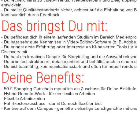
- Du recherchierst zu Video-Trends, Wettbewerbern und Zielgruppen
entwickeln.
- Du stellst Qualitätsstandards sicher, achtest auf die Einhaltung von
kontinuierlich durch Feedback.
Das bringst Du mit:
- Du befindest dich in einem laufenden Studium im Bereich Medienpr
- Du hast sehr gute Kenntnisse in Video-Editing-Software (z. B. Adobe
- Du bringst erste Erfahrung oder Interesse an KI-basierten Tools für
Discovery mit.
- Du hast ein kreatives Gespür für Storytelling und die Auswahl rele
- Du arbeitest strukturiert, detailorientiert und behältst auch in ein
- Du bist teamfähig, kommunikationsstark und offen für neue Trends 
Deine Benefits:
- 50 € Shopping Gutschein monatlich als Zuschuss für Deine Einkäufe
- Hybrid-Remote-Work - für ein flexibles Arbeiten
- Flexible Arbeitszeiten
- Fahrtkostenzuschuss - damit Du noch flexibler bist
- Kantine auf dem Campus - genieße vielseitige Lunchgerichte mit u