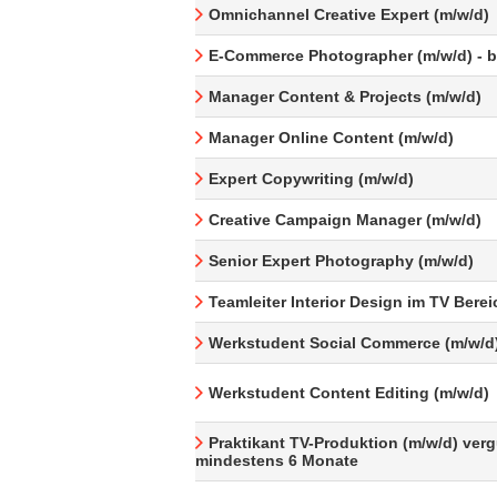
Omnichannel Creative Expert (m/w/d)
E-Commerce Photographer (m/w/d) - be
Manager Content & Projects (m/w/d)
Manager Online Content (m/w/d)
Expert Copywriting (m/w/d)
Creative Campaign Manager (m/w/d)
Senior Expert Photography (m/w/d)
Teamleiter Interior Design im TV Berei
Werkstudent Social Commerce (m/w/d
Werkstudent Content Editing (m/w/d)
Praktikant TV-Produktion (m/w/d) verg
mindestens 6 Monate