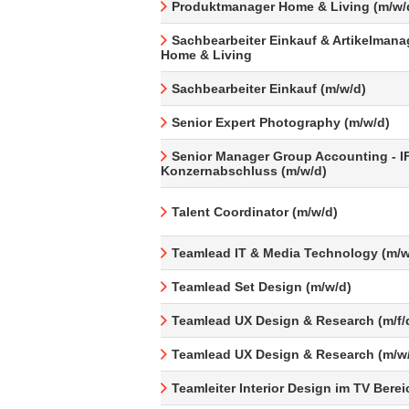
Produktmanager Home & Living (m/w/
Sachbearbeiter Einkauf & Artikelman
Home & Living
Sachbearbeiter Einkauf (m/w/d)
Senior Expert Photography (m/w/d)
Senior Manager Group Accounting - I
Konzernabschluss (m/w/d)
Talent Coordinator (m/w/d)
Teamlead IT & Media Technology (m/w
Teamlead Set Design (m/w/d)
Teamlead UX Design & Research (m/f/
Teamlead UX Design & Research (m/w
Teamleiter Interior Design im TV Berei