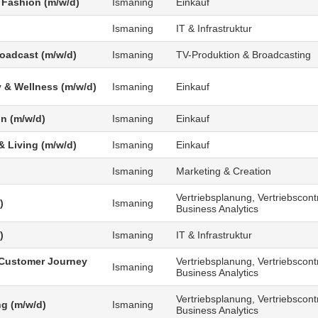
 Fashion (m/w/d)
Ismaning
Einkauf
Ismaning
IT & Infrastruktur
roadcast (m/w/d)
Ismaning
TV-Produktion & Broadcasting
 & Wellness (m/w/d)
Ismaning
Einkauf
n (m/w/d)
Ismaning
Einkauf
 Living (m/w/d)
Ismaning
Einkauf
Ismaning
Marketing & Creation
Vertriebsplanung, Vertriebscontr
)
Ismaning
Business Analytics
)
Ismaning
IT & Infrastruktur
Customer Journey
Vertriebsplanung, Vertriebscontr
Ismaning
Business Analytics
Vertriebsplanung, Vertriebscontr
g (m/w/d)
Ismaning
Business Analytics