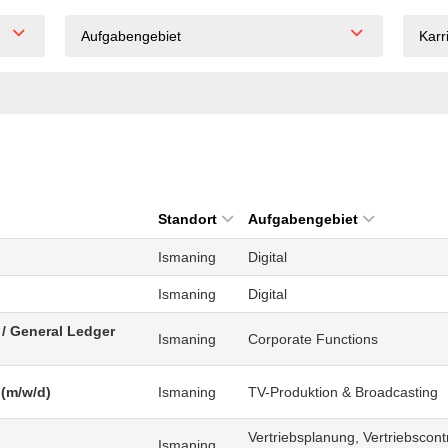
Aufgabengebiet
Karr
Standort
Aufgabengebiet
Ismaning
Digital
Ismaning
Digital
/ General Ledger
Ismaning
Corporate Functions
 (m/w/d)
Ismaning
TV-Produktion & Broadcasting
Vertriebsplanung, Vertriebscontr
Ismaning